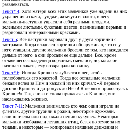
развлекаться.
Текст* 4
: Хотя матери всех этих мальчиков уже надели на них
украшения из качи, гунджи, жемчуга и золота, в лесу
мальчики-пастушки украсили себя разными плодами,
зелеными листьями, букетами цветов, павлиньими перьями и
разрисовали минеральными красками.
Текст 5
: Все пастушки воровали друг у друга корзинки с
завтраком. Когда владелец корзинки обнаруживал, что ее у
него утащили, другие мальчики бросали ее тем, кто находился
дальше от него, а они бросали ее еще дальше. Все, кроме
отчаявшегося владельца корзинки, смеялись, но, когда он
начинал плакать, ему возвращали корзинку.
Текст* 6
: Иногда Кришна углублялся в лес, чтобы
полюбоваться его красотой. Тогда все остальные мальчики
бежали вслед за Ним и каждый из них кричал: «Я первым
догоню Кришну и дотронусь до Него! Я первым прикоснусь к
Кришне!» Так, снова и снова прикасаясь к Кришне, они
наслаждались жизнью.
Текст 7-11
: Мальчики занимались кто чем: одни играли на
флейтах, другие трубили в рожки, некоторые жужжали,
словно пчелы или подражали пению кукушек. Некоторые
мальчики изображали летавших птиц, бегая по земле за их
тенями, а некоторые — копировали изящные движения и