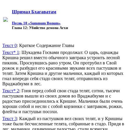
Шримад Бхагаватам
Песнь 10 «Summum Bonum»
Глава 12: Убийство демона Агхи
Текст 0
: Краткое Содержание Главы
Текст* 1
: Шукадева Госвами продолжал: О царь, однажды
Кришна решил вместо обычного завтрака устроить лесной
пикник. Проснувшись рано утром, Он протрубил в Свой
рожок и разбудил его красивыми звуками всех пастушков и
телят. Затем Кришна и другие мальчики, каждый из которых
гнал впереди себя стадо своих телят, отправились из
Враджабхуми в лес.
Текст* 2
: Гоня перед собой свои стада телят, сотни, тысячи
пастушков вышли из своих домов во Враджабхуми и с
радостью присоединились к Кришне. Мальчики были очень
хороши собой и несли с собой корзинки с завтраком, рожки,
флейты и пастушьи посохи.
Текст 3
: Каждый из пастушков вел своих телят, и у Кришны
тоже были бесчисленные телята, собранные в стадо. Придя в
лес, мальчики, охваченные радостью, стали всячески