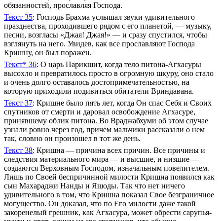
обязанностей, прославляя Господа.
Текст 35
: Господь Брахма услышал звуки удивительного
празднества, проходившего рядом с его планетой, — музыку,
песни, возгласы «Джая! Джая!» — и сразу спустился, чтобы
взглянуть на него. Увидев, как все прославляют Господа
Кришну, он был поражен.
Текст* 36
: О царь Парикшит, когда тело питона-Агхасуры
высохло и превратилось просто в огромную шкуру, оно стало
и очень долго оставалось достопримечательностью, на
которую приходили подивиться обитатели Вриндавана.
Текст 37
: Кришне было пять лет, когда Он спас Себя и Своих
спутников от смерти и даровал освобождение Агхасуре,
принявшему облик питона. Во Враджабхуми об этом случае
узнали ровно через год, причем мальчики рассказали о нем
так, словно он произошел в тот же день.
Текст 38
: Кришна — причина всех причин. Все причины и
следствия материального мира — и высшие, и низшие —
создаются Верховным Господом, изначальным повелителем.
Лишь по Своей беспричинной милости Кришна появился как
сын Махараджи Нанды и Яшоды. Так что нет ничего
удивительного в том, что Кришна показал Свое безграничное
могущество. Он доказал, что по Его милости даже такой
закоренелый грешник, как Агхасура, может обрести сарупья-