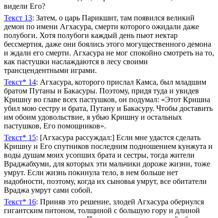
видели Его?
Текст 13
: Затем, о царь Парикшит, там появился великий
демон по имени Агхасура, смерти которого ожидали даже
полубоги. Хотя полубоги каждый день пьют нектар
бессмертия, даже они боялись этого могущественного демона
и ждали его смерти. Агхасура не мог спокойно смотреть на то,
как пастушки наслаждаются в лесу своими
трансцендентными играми.
Текст* 14
: Агхасура, которого прислал Камса, был младшим
братом Путаны и Бакасуры. Поэтому, придя туда и увидев
Кришну во главе всех пастушков, он подумал: «Этот Кришна
убил мою сестру и брата, Путану и Бакасуру. Чтобы доставить
им обоим удовольствие, я убью Кришну и остальных
пастушков, Его помощников».
Текст* 15
: [Агхасура рассуждал:] Если мне удастся сделать
Кришну и Его спутников последним подношением кунжута и
воды душам моих усопших брата и сестры, тогда жители
Враджабхуми, для которых эти мальчики дороже жизни, тоже
умрут. Если жизнь покинула тело, в нем больше нет
надобности, поэтому, когда их сыновья умрут, все обитатели
Враджа умрут сами собой.
Текст* 16
: Приняв это решение, злодей Агхасура обернулся
гигантским питоном, толщиной с большую гору и длиной