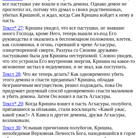
все пастушки уже вошли в пасть демона. Однако демон не
проглотил их, потому что думал о своих родственниках,
убитых Кришной, и ждал, когда Сам Кришна войдет к нему в
пасть.
Текст* 27
: Кришна увидел, что все пастушки, не знавшие
иного Господа, кроме Него, теперь вышли из-под Его
руководства и оказались в беспомощном положении, влетев,
как соломинки, в огонь, горевший в чреве Агхасуры,
олицетворенной смерти. Разлука со Своими друзьями-
пастушками была для Кришны нестерпимой. Словно увидев,
что это устроила Его внутренняя энергия, Кришна на какое-то
мгновение застыл в недоумении, и не знал, как поступить.
Текст 28
: Что же теперь делать? Как одновременно убить
этого демона и спасти преданных? Кришна, обладая
безграничным могуществом, решил подождать, пока Он
придумает разумный способ одновременно спасти мальчиков
и убить демона. Затем Он вошел в пасть Агхасуры.
Текст* 29
: Когда Кришна вошел в пасть Агхасуры, полубоги,
прятавшиеся за облаками, стали восклицать: «Какой ужас,
какой ужас!» А Камса и другие демоны, друзья Агхасуры,
возликовали.
Текст 30
: Услышав причитания полубогов, Кришна,
непобедимая Верховная Личность Бога, находившийся в горле