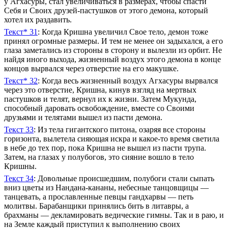
у Агхасуры, стал увеличиваться в размерах, чтобы спасти
Себя и Своих друзей-пастушков от этого демона, который
хотел их раздавить.
Текст* 31
: Когда Кришна увеличил Свое тело, демон тоже
принял огромные размеры. И тем не менее он задыхался, а его
глаза заметались из стороны в сторону и вылезли из орбит. Не
найдя иного выхода, жизненный воздух этого демона в конце
концов вырвался через отверстие на его макушке.
Текст* 32
: Когда весь жизненный воздух Агхасуры вырвался
через это отверстие, Кришна, кинув взгляд на мертвых
пастушков и телят, вернул их к жизни. Затем Мукунда,
способный даровать освобождение, вместе со Своими
друзьями и телятами вышел из пасти демона.
Текст 33
: Из тела гигантского питона, озаряя все стороны
горизонта, вылетела сияющая искра и какое-то время светила
в небе до тех пор, пока Кришна не вышел из пасти трупа.
Затем, на глазах у полубогов, это сияние вошло в тело
Кришны.
Текст 34
: Довольные происшедшим, полубоги стали сыпать
вниз цветы из Нандана-кананы, небесные танцовщицы —
танцевать, а прославленные певцы гандхарвы — петь
молитвы. Барабанщики принялись бить в литавры, а
брахманы — декламировать ведические гимны. Так и в раю, и
на Земле каждый приступил к выполнению своих