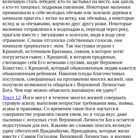
величавую стать лебедей; кто-то застывал на месте, как цапля,
а кто-то танцевал, подражая павлинам. Некоторые мальчики
приманивали к себе молодых обезьян или залезали деревья и
начинали прыгать с ветки на ветку, как обезьяны, а некоторые
вслед за за обезьянами, корчили друг другу рожи. Некоторые
мальчики отправлялись к водопадам и, переходя через реку,
прыгали вместе с лягушками и хохотали, видя в воде свое
отражение. Слыша отголоски собственных голосов, они
начинали пререкаться с эхом. Так пастушки играли с
Кришной, источником Брахмана, сияния, в которое хотят
погрузиться гьяни; с Кришной, в котором преданные,
считающие себя Его вечными слугами, видят Верховное
Божество; с Кришной, который обыкновенным людям кажется
обыкновенным ребенком. Накопив плоды благочестивых
поступков, совершенных на протяжении многих жизней, они
получили возможность общаться с Верховной Личностью
Бога. Чем еще можно объяснить выпавшую им удачу?
Текст 12
: Йоги могут в течение многих жизней совершать
суровую аскезу, выполняя непростые требования ямы, ниямы,
асаны и пранаямы. Со временем такие йоги научатся в
совершенстве управлять своим умом, но и тогда вкус даже
пылинки с лотосных стоп Верховной Личности Бога остается
недоступным для них. Какими же словами описать великую
удачу обитателей Враджабхуми, Вриндавана, которые жили
вместе с Самим Господом, Верховной Личностью, и воочию