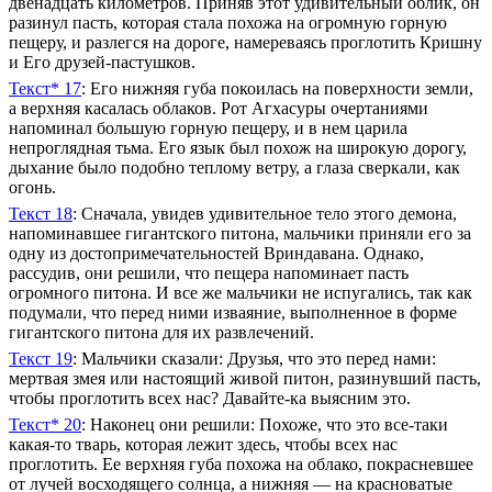
двенадцать километров. Приняв этот удивительный облик, он
разинул пасть, которая стала похожа на огромную горную
пещеру, и разлегся на дороге, намереваясь проглотить Кришну
и Его друзей-пастушков.
Текст* 17
: Его нижняя губа покоилась на поверхности земли,
а верхняя касалась облаков. Рот Агхасуры очертаниями
напоминал большую горную пещеру, и в нем царила
непроглядная тьма. Его язык был похож на широкую дорогу,
дыхание было подобно теплому ветру, а глаза сверкали, как
огонь.
Текст 18
: Сначала, увидев удивительное тело этого демона,
напоминавшее гигантского питона, мальчики приняли его за
одну из достопримечательностей Вриндавана. Однако,
рассудив, они решили, что пещера напоминает пасть
огромного питона. И все же мальчики не испугались, так как
подумали, что перед ними изваяние, выполненное в форме
гигантского питона для их развлечений.
Текст 19
: Мальчики сказали: Друзья, что это перед нами:
мертвая змея или настоящий живой питон, разинувший пасть,
чтобы проглотить всех нас? Давайте-ка выясним это.
Текст* 20
: Наконец они решили: Похоже, что это все-таки
какая-то тварь, которая лежит здесь, чтобы всех нас
проглотить. Ее верхняя губа похожа на облако, покрасневшее
от лучей восходящего солнца, а нижняя — на красноватые