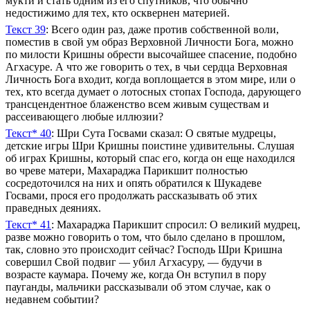
мукти и стать одним из его спутников, что обычно
недостижимо для тех, кто осквернен материей.
Текст 39
: Всего один раз, даже против собственной воли,
поместив в свой ум образ Верховной Личности Бога, можно
по милости Кришны обрести высочайшее спасение, подобно
Агхасуре. А что же говорить о тех, в чьи сердца Верховная
Личность Бога входит, когда воплощается в этом мире, или о
тех, кто всегда думает о лотосных стопах Господа, дарующего
трансцендентное блаженство всем живым существам и
рассеивающего любые иллюзии?
Текст* 40
: Шри Сута Госвами сказал: О святые мудрецы,
детские игры Шри Кришны поистине удивительны. Слушая
об играх Кришны, который спас его, когда он еще находился
во чреве матери, Махараджа Парикшит полностью
сосредоточился на них и опять обратился к Шукадеве
Госвами, прося его продолжать рассказывать об этих
праведных деяниях.
Текст* 41
: Махараджа Парикшит спросил: О великий мудрец,
разве можно говорить о том, что было сделано в прошлом,
так, словно это происходит сейчас? Господь Шри Кришна
совершил Свой подвиг — убил Агхасуру, — будучи в
возрасте каумара. Почему же, когда Он вступил в пору
пауганды, мальчики рассказывали об этом случае, как о
недавнем событии?