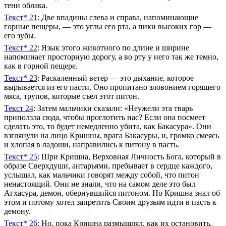
тени облака.
Текст* 21
: Две впадины слева и справа, напоминающие
горные пещеры, — это углы его рта, а пики высоких гор —
его зубы.
Текст* 22
: Язык этого животного по длине и ширине
напоминает просторную дорогу, а во рту у него так же темно,
как в горной пещере.
Текст* 23
: Раскаленный ветер — это дыхание, которое
вырывается из его пасти. Оно пропитано зловонием горящего
мяса, трупов, которые съел этот питон.
Текст 24
: Затем мальчики сказали: «Неужели эта тварь
приползла сюда, чтобы проглотить нас? Если она посмеет
сделать это, то будет немедленно убита, как Бакасура». Они
взглянули на лицо Кришны, врага Бакасуры, и, громко смеясь
и хлопая в ладоши, направились к питону в пасть.
Текст* 25
: Шри Кришна, Верховная Личность Бога, который в
образе Сверхдуши, антарьями, пребывает в сердце каждого,
услышал, как мальчики говорят между собой, что питон
ненастоящий. Они не знали, что на самом деле это был
Агхасура, демон, обернувшийся питоном. Но Кришна знал об
этом и потому хотел запретить Своим друзьям идти в пасть к
демону.
Текст* 26
: Но, пока Кришна размышлял, как их остановить,