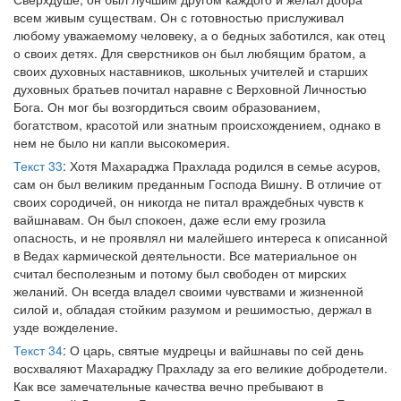
всем живым существам. Он с готовностью прислуживал
любому уважаемому человеку, а о бедных заботился, как отец
о своих детях. Для сверстников он был любящим братом, а
своих духовных наставников, школьных учителей и старших
духовных братьев почитал наравне с Верховной Личностью
Бога. Он мог бы возгордиться своим образованием,
богатством, красотой или знатным происхождением, однако в
нем не было ни капли высокомерия.
Текст 33
: Хотя Махараджа Прахлада родился в семье асуров,
сам он был великим преданным Господа Вишну. В отличие от
своих сородичей, он никогда не питал враждебных чувств к
вайшнавам. Он был спокоен, даже если ему грозила
опасность, и не проявлял ни малейшего интереса к описанной
в Ведах кармической деятельности. Все материальное он
считал бесполезным и потому был свободен от мирских
желаний. Он всегда владел своими чувствами и жизненной
силой и, обладая стойким разумом и решимостью, держал в
узде вожделение.
Текст 34
: О царь, святые мудрецы и вайшнавы по сей день
восхваляют Махараджу Прахладу за его великие добродетели.
Как все замечательные качества вечно пребывают в