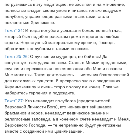
погрузившись в эту медитацию, не засыпая и на мгновение,
полностью владея своим умом и питаясь только воздухом,
полубоги, управляющие разными планетами, стали
поклоняться Хришикеше.
Текст* 24
: И тогда полубоги услышали божественный глас,
который был подобен раскатам грома и прогонял любые
страхи. Недоступный материальному зрению, Господь
обратился к полубогам с такими словами.
Текст 25-26
: О лучшие из мудрецов, не бойтесь! Да
сопутствует вам удача во всем. Станьте Моими преданными,
слушая и пересказывая повествования обо Мне и вознося
Мне молитвы. Такая деятельность — источник благословений
для всех живых существ. Я прекрасно знаю о злодеяниях
Хираньякашипу и очень скоро положу им конец. Пока же
наберитесь терпения и подождите.
Текст* 27
: Кто ненавидит полубогов (представителей
Верховной Личности Бога), кто ненавидит вайшнавов,
брахманов и коров, ненавидит ведическое знание и
религиозные заповеди, а в конечном счете ненавидит и Меня,
Верховного Господа, — те непременно будут уничтожены
вместе с созданной ими цивилизацией.