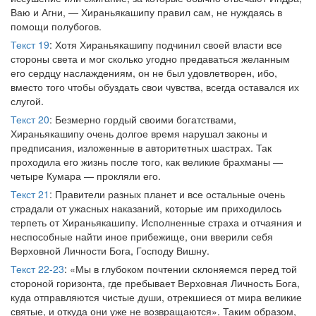
Ваю и Агни, — Хираньякашипу правил сам, не нуждаясь в
помощи полубогов.
Текст 19
: Хотя Хираньякашипу подчинил своей власти все
стороны света и мог сколько угодно предаваться желанным
его сердцу наслаждениям, он не был удовлетворен, ибо,
вместо того чтобы обуздать свои чувства, всегда оставался их
слугой.
Текст 20
: Безмерно гордый своими богатствами,
Хираньякашипу очень долгое время нарушал законы и
предписания, изложенные в авторитетных шастрах. Так
проходила его жизнь после того, как великие брахманы —
четыре Кумара — прокляли его.
Текст 21
: Правители разных планет и все остальные очень
страдали от ужасных наказаний, которые им приходилось
терпеть от Хираньякашипу. Исполненные страха и отчаяния и
неспособные найти иное прибежище, они вверили себя
Верховной Личности Бога, Господу Вишну.
Текст 22-23
: «Мы в глубоком почтении склоняемся перед той
стороной горизонта, где пребывает Верховная Личность Бога,
куда отправляются чистые души, отрекшиеся от мира великие
святые, и откуда они уже не возвращаются». Таким образом,