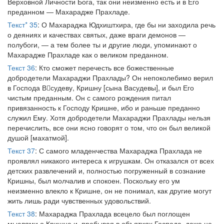
Верховной Личности Бога, так они неизменно есть и в Его
преданном — Махарадже Прахладе.
Текст* 35
: О Махараджа Юдхиштхира, где бы ни заходила речь
о деяниях и качествах святых, даже враги демонов —
полубоги, — а тем более ты и другие люди, упоминают о
Махарадже Прахладе как о великом преданном.
Текст 36
: Кто сможет перечесть все божественные
добродетели Махараджи Прахлады? Он непоколебимо верил
в Господа Всудеву, Кришну [сына Васудевы], и был Его
чистым преданным. Он с самого рождения питал
привязанность к Господу Кришне, ибо и раньше преданно
служил Ему. Хотя добродетели Махараджи Прахлады нельзя
перечислить, все они ясно говорят о том, что он был великой
душой [махатмой].
Текст 37
: С самого младенчества Махараджа Прахлада не
проявлял никакого интереса к игрушкам. Он отказался от всех
детских развлечений и, полностью погруженный в сознание
Кришны, был молчалив и спокоен. Поскольку его ум
неизменно влекло к Кришне, он не понимал, как другие могут
жить лишь ради чувственных удовольствий.
Текст 38
: Махараджа Прахлада всецело был поглощен
мыслями о Кришне и, пребывая в объятиях Господа, даже не