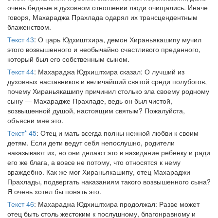
очень бедные в духовном отношении люди очищались. Иначе
говоря, Махараджа Прахлада одарял их трансцендентным
блаженством.
Текст 43
: О царь Юдхиштхира, демон Хираньякашипу мучил
этого возвышенного и необычайно счастливого преданного,
который был его собственным сыном.
Текст 44
: Махараджа Юдхиштхира сказал: О лучший из
духовных наставников и величайший святой среди полубогов,
почему Хираньякашипу причинил столько зла своему родному
сыну — Махарадже Прахладе, ведь он был чистой,
возвышенной душой, настоящим святым? Пожалуйста,
объясни мне это.
Текст* 45
: Отец и мать всегда полны нежной любви к своим
детям. Если дети ведут себя непослушно, родители
наказывают их, но они делают это в назидание ребенку и ради
его же блага, а вовсе не потому, что относятся к нему
враждебно. Как же мог Хираньякашипу, отец Махараджи
Прахлады, подвергать наказаниям такого возвышенного сына?
Я очень хотел бы понять это.
Текст 46
: Махараджа Юдхиштхира продолжал: Разве может
отец быть столь жестоким к послушному, благонравному и