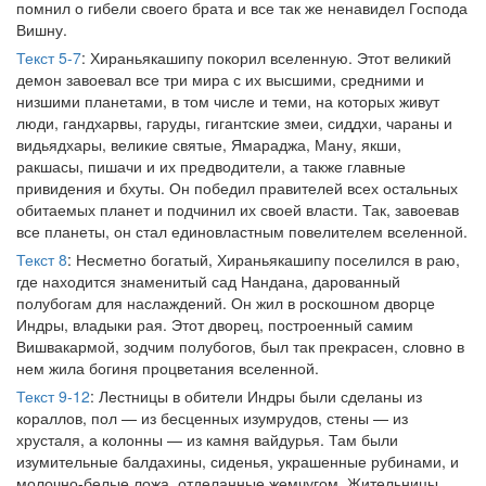
помнил о гибели своего брата и все так же ненавидел Господа
Вишну.
Текст 5-7
: Хираньякашипу покорил вселенную. Этот великий
демон завоевал все три мира с их высшими, средними и
низшими планетами, в том числе и теми, на которых живут
люди, гандхарвы, гаруды, гигантские змеи, сиддхи, чараны и
видьядхары, великие святые, Ямараджа, Ману, якши,
ракшасы, пишачи и их предводители, а также главные
привидения и бхуты. Он победил правителей всех остальных
обитаемых планет и подчинил их своей власти. Так, завоевав
все планеты, он стал единовластным повелителем вселенной.
Текст 8
: Несметно богатый, Хираньякашипу поселился в раю,
где находится знаменитый сад Нандана, дарованный
полубогам для наслаждений. Он жил в роскошном дворце
Индры, владыки рая. Этот дворец, построенный самим
Вишвакармой, зодчим полубогов, был так прекрасен, словно в
нем жила богиня процветания вселенной.
Текст 9-12
: Лестницы в обители Индры были сделаны из
кораллов, пол — из бесценных изумрудов, стены — из
хрусталя, а колонны — из камня вайдурья. Там были
изумительные балдахины, сиденья, украшенные рубинами, и
молочно-белые ложа, отделанные жемчугом. Жительницы