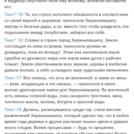
и мудрецы неустанно пели ему молитвы, всячески восхваляя
его.
Текст* 15
: Те, кто строго исполнял обязанности в соответствии
со своей варной и ашрамом, приносили Хираньякашипу
жертвы и богатые дары, а он, вместо того чтобы разделить эти
подношения между полубогами, забирал все себе.
Текст* 16
: Словно в страхе перед Хираньякашипу, Земля,
состоящая из семи островов, приносила урожаи не
дожидаясь, пока ее вспашут. Этим она напоминала коров
сурабхи из духовного мира или коров кама-дугха с райских
планет. Земля обеспечивала всех зерном, коровы в изобилии
давали молоко, а небо услаждало взор чудесными явлениями.
Текст 17
: Все океаны, что есть во вселенной, а также их жены
— реки, впадающие в эти океаны, — приносили в своих
волнах драгоценные камни для Хираньякашипу. Во вселенной
есть океаны соленой воды, сока сахарного тростника, вина,
топленого масла, молока, йогурта и пресной воды.
Текст 18
: Долины, раскинувшиеся среди гор, стали местом
развлечений Хираньякашипу, который сделал так, что в любое
время года деревья и другие растения пышно цвели и давали
много плодов. Всеми процессами — будь то орошение,
иссушение или сжигание, за которые обычно отвечают Индра,