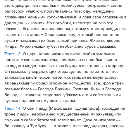
этого дворца, чьи лица были неописуемо прекрасны и сияли
белозубой улыбкой, прогуливались повсюду, мелодично
позванивая ножными колокольчиками и ловя свое отражение в
драгоценных камнях. Но полубоги, несмотря на всю эту
роскошь, были очень подавленны, потому что им приходилось
склоняться к стопам Хираньякашипу, который непрестанно
ругал и наказывал их безо всякой причины. Живя во дворце
Индры, Хираньякашипу был необычайно суров с каждым.
Текст 13
: О царь, Хираньякашипу очень любил хмельные
напитки с крепким запахом, поэтому он всегда был пьян и
взгляд его медно-красных глаз блуждал из стороны в сторону.
Он вызывал у окружающих отвращение, но из-за того, что,
занимаясь мистической йогой и совершая великую аскезу,
Хираньякашипу обрел огромное могущество, все, кроме трех
главных богов — Господа Брахмы, Господа Шивы и Господа
Вишну, — всячески старались ублажить его и собственными
руками подносили ему разные дары.
Текст 14
: О сын Панду [Махараджа Юдхиштхира], восседая на
троне Индры, необычайно могущественный Хираньякашипу
подчинил себе обитателей всех планет. Двое гандхарвов —
Вишвавасу и Тумбуру, — а также я и все видьядхары, апсары