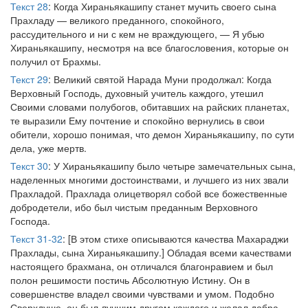
Текст 28
: Когда Хираньякашипу станет мучить своего сына
Прахладу — великого преданного, спокойного,
рассудительного и ни с кем не враждующего, — Я убью
Хираньякашипу, несмотря на все благословения, которые он
получил от Брахмы.
Текст 29
: Великий святой Нарада Муни продолжал: Когда
Верховный Господь, духовный учитель каждого, утешил
Своими словами полубогов, обитавших на райских планетах,
те выразили Ему почтение и спокойно вернулись в свои
обители, хорошо понимая, что демон Хираньякашипу, по сути
дела, уже мертв.
Текст 30
: У Хираньякашипу было четыре замечательных сына,
наделенных многими достоинствами, и лучшего из них звали
Прахладой. Прахлада олицетворял собой все божественные
добродетели, ибо был чистым преданным Верховного
Господа.
Текст 31-32
: [В этом стихе описываются качества Махараджи
Прахлады, сына Хираньякашипу.] Обладая всеми качествами
настоящего брахмана, он отличался благонравием и был
полон решимости постичь Абсолютную Истину. Он в
совершенстве владел своими чувствами и умом. Подобно
Сверхдуше, он был лучшим другом каждого и желал добра