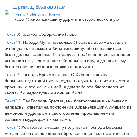
Шримад Бхагаватам
Песнь 7 «Наука о Боге»
Глава 4: Хираньякашипу держит в страхе вселенную
Текст 0
: Краткое Содержание Главы
Текст* 1
: Нарада Муни продолжал: Господь Брахма остался
очень доволен аскезой Хираньякашипу, ибо совершить ее
было делом нелегким. В награду за пройденное испытание он
исполнил все, о чем просил Хираньякашипу, и даровал ему
благословения, которые редко кто получает.
Текст 2
: Господь Брахма сказал: О Хираньякашипу,
большинству людей очень трудно получить то, о чем ты меня
просишь. И все же, сын мой, я дам тебе эти благословения,
какими бы недоступными они ни были.
Текст* 3
: Так Господь Брахма, чьи благословения не бывают
напрасны, ответил на поклонение Хираньякашипу, лучшего из
демонов, и удалился в свою обитель, прославляемый
великими мудрецами и святыми.
Текст 4
: Хотя Хираньякашипу получил от Господа Брахмы
желанные благословения и обрел сияющее золотом тело, он