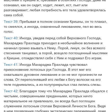
сознавал, как он сидит, ходит, лежит, ест, пьет или
разговаривает; любая потребность его тела удовлетворялась
сама собой.
Текст 39
: Пребывая в полном сознании Кришны, он то плакал,
то смеялся, а иногда, охваченный ликованием, пел во весь
голос.
Текст 40
: Иногда, увидев перед собой Верховного Господа,
Махараджа Прахлада приходил в необычайное волнение и
начинал громко взывать к Нему. Порой, ликуя, он без всякого
стеснения танцевал, а порой, всецело поглощенный мыслями
о Кришне, отождествлял себя с Ним и подражал Его играм.
Текст 41
: Иногда Махараджа Прахлада чувствовал
прикосновение лотосных рук Господа. В этот миг его
охватывало духовное ликование и он не мог произнести ни
слова. От переполнявшей его любви к Богу волоски на его
теле поднимались, а из полуприкрытых глаз лились слезы.
Текст 42
: Благодаря тому что Махараджа Прахлада общался с
чистыми, совершенными преданными, которых ничто
материальное не привлекало, он всегда был поглощен
служением лотосным стопам Верховной Личности Бога. Видя
в нем проявления глубоких экстатических переживаний, даже