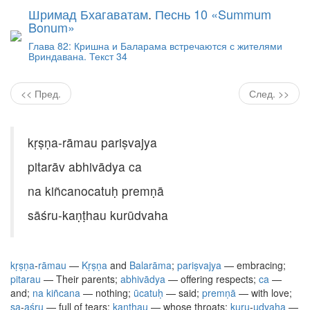
Шримад Бхагаватам
.
Песнь 10 «Summum
Bonum»
Глава 82: Кришна и Баларама встречаются с жителями
Вриндавана. Текст 34
<< Пред.
След. >>
kṛṣṇa-rāmau pariṣvajya
pitarāv abhivādya ca
na kiñcanocatuḥ premṇā
sāśru-kaṇṭhau kurūdvaha
kṛṣṇa
-
rāmau
—
Kṛṣṇa
and
Balarāma
;
pariṣvajya
— embracing;
pitarau
— Their parents;
abhivādya
— offering respects;
ca
—
and;
na
kiñcana
— nothing;
ūcatuḥ
— said;
premṇā
— with love;
sa
-
aśru
— full of tears;
kaṇṭhau
— whose throats;
kuru
-
udvaha
—