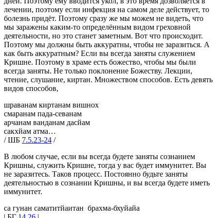
дней. Поэтому ему вводится укол, в это время дозволяется в
лечении, поэтому если инфекция на самом деле действует, то
болезнь придёт. Поэтому сразу же мы можем не видеть, что
мы заражены каким-то определённым видом греховной
деятельности, но это станет заметным. Вот что происходит.
Поэтому мы должны быть аккуратны, чтобы не заразиться. А
как быть аккуратным? Если вы всегда заняты служением
Кришне. Поэтому в храме есть божество, чтобы мы были
всегда заняты. Не только поклонение Божеству. Лекции,
чтение, слушание, киртан. Множеством способов. Есть девять
видов способов,
шраванам киртанам вишнох
смаранам пада-севанам
арчанам ванданам дасйам
сакхйам атма…
/ ШБ
7.5.23-24
/
В любом случае, если вы всегда будете заняты сознанием
Кришны, служить Кришне, тогда у вас будет иммунитет. Вы
не заразитесь. Таков процесс. Постоянно будьте заняты
деятельностью в сознании Кришны, и вы всегда будете иметь
иммунитет.
са гунан саматитйаитан брахма-бхуйайа
| БГ
14.26
|