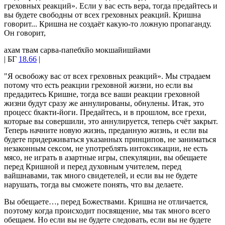
греховных реакций». Если у вас есть вера, тогда предайтесь и
вы будете свободны от всех греховных реакций. Кришна
говорит... Кришна не создаёт какую-то ложную пропаганду.
Он говорит,
ахам твам сарва-папебхйо мокшайишйами
| БГ
18.66
|
"Я освобожу вас от всех греховных реакций». Мы страдаем
потому что есть реакции греховной жизни, но если вы
предадитесь Кришне, тогда все ваши реакции греховной
жизни будут сразу же аннулированы, обнулены. Итак, это
процесс бхакти-йоги. Предайтесь, и в прошлом, все грехи,
которые вы совершили, это аннулируется, теперь счёт закрыт.
Теперь начните новую жизнь, преданную жизнь, и если вы
будете придерживаться указанных принципов, не заниматься
незаконным сексом, не употреблять интоксикации, не есть
мясо, не играть в азартные игры, спекуляции, вы обещаете
перед Кришной и перед духовным учителем, перед
вайшнавами, так много свидетелей, и если вы не будете
нарушать, тогда вы сможете понять, что вы делаете.
Вы обещаете…, перед Божествами. Кришна не отличается,
поэтому когда происходит посвящение, мы так много всего
обещаем. Но если вы не будете следовать, если вы не будете