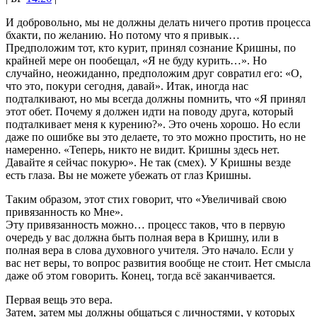
И добровольно, мы не должны делать ничего против процесса
бхакти, по желанию. Но потому что я привык…
Предположим тот, кто курит, принял сознание Кришны, по
крайней мере он пообещал, «Я не буду курить…». Но
случайно, неожиданно, предположим друг совратил его: «О,
что это, покури сегодня, давай». Итак, иногда нас
подталкивают, но мы всегда должны помнить, что «Я принял
этот обет. Почему я должен идти на поводу друга, который
подталкивает меня к курению?». Это очень хорошо. Но если
даже по ошибке вы это делаете, то это можно простить, но не
намеренно. «Теперь, никто не видит. Кришны здесь нет.
Давайте я сейчас покурю». Не так (смех). У Кришны везде
есть глаза. Вы не можете убежать от глаз Кришны.
Таким образом, этот стих говорит, что «Увеличивай свою
привязанность ко Мне».
Эту привязанность можно… процесс таков, что в первую
очередь у вас должна быть полная вера в Кришну, или в
полная вера в слова духовного учителя. Это начало. Если у
вас нет веры, то вопрос развития вообще не стоит. Нет смысла
даже об этом говорить. Конец, тогда всё заканчивается.
Первая вещь это вера.
Затем, затем мы должны общаться с личностями, у которых