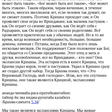
может быть таким», «Бог может быть вот таким», «Бог может
быть этаким». Таким образом, чирам вичинван, в течение
многих, многих миллионов лет, если человек так думает, он
не сможет понять. Поэтому Кришна приходит сам, и Он
проявляет свои игры во Вриндаване, как мальчик пастушок –
как Он играет со своими друзьями, как Он ведёт себя с
Радхарани, как Он ведёт себя со своими родителями. Всё
проявляется практически как у обычных людей. Но в то же
время, когда возникает необходимость, большие, большие
демоны, начиная с Путаны, когда Ему было всего лишь
несколько месяцев, Он поддерживает Свое положение как Бог,
но общается со Своими преданными. Этот отец и мать и
друзья, возлюбленные, все во Вриндаване, - кто они? Они
экспансии Кришны. Эта история есть в книге Кришна, что
Брахма украл коров, телят и пастушков. Украл и Кришна сразу
же создал другой набор. Тогда Брахма понял, что «Это
Верховный Господь, мой господин». Итак, все эти спутники
Кришны, они также являются Кришной, экспансиями
Кришны.
ананда-чинмайа-раса-пратибхавитабхис
табхир йа эва ниджа-рупатайа калабхих
/Брахма-самхита
5.34
/
Мы также являемся экспансиями Кришны. Мы живые