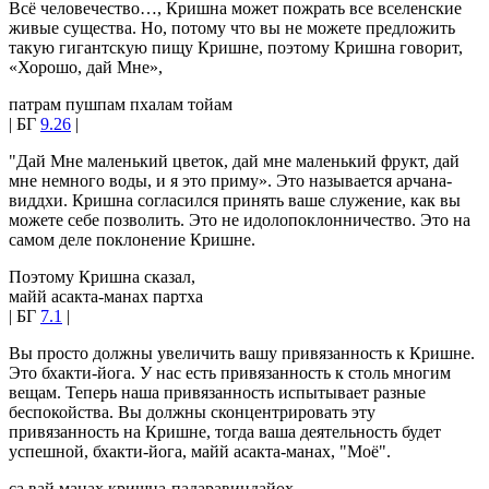
Всё человечество…, Кришна может пожрать все вселенские
живые существа. Но, потому что вы не можете предложить
такую гигантскую пищу Кришне, поэтому Кришна говорит,
«Хорошо, дай Мне»,
патрам пушпам пхалам тойам
| БГ
9.26
|
"Дай Мне маленький цветок, дай мне маленький фрукт, дай
мне немного воды, и я это приму». Это называется арчана-
виддхи. Кришна согласился принять ваше служение, как вы
можете себе позволить. Это не идолопоклонничество. Это на
самом деле поклонение Кришне.
Поэтому Кришна сказал,
майй асакта-манах партха
| БГ
7.1
|
Вы просто должны увеличить вашу привязанность к Кришне.
Это бхакти-йога. У нас есть привязанность к столь многим
вещам. Теперь наша привязанность испытывает разные
беспокойства. Вы должны сконцентрировать эту
привязанность на Кришне, тогда ваша деятельность будет
успешной, бхакти-йога, майй асакта-манах, "Моё".
са вай манах кришна-падаравиндайох