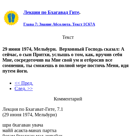
Лекции по Бхагавад Гите
.
Глава 7: Знание Aбсолюта. Текст 1C67A
Текст
29 июня 1974, Мельбурн. Верховный Господь сказал: A
сейчас, о сын Притхи, услышь о том, как, вручив себя
Мне, сосредоточив на Мне свой ум и отбросив все
сомнения, ты сможешь в полной мере постичь Меня, идя
путем йоги.
<< Пред.
След. >>
Комментарий
Лекция по Бхагават-Гите, 7.1
(29 июня 1974, Мельбурн)
шри бхагаван увача
майй асакта-манах партха
йогам йунджан мад-ашрайах