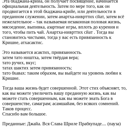
Эта бхаджана-крийа, он получает посвящение, начинается
официальная деятельность. Затем по мере того, как он
продвигается в этой бхаджана-крийе, или деятельности в
преданном служении, затем анартха-ниврттих сйат, затем всё
нежелательное – так называемая незаконная половая жизнь,
мясоедение, выпивка, азартные игры, вплоть до курения и
того, чтобы пить чай. Анартха-ниврттих сйат . Тогда вы
становитесь чистыми, тогда у вас есть привязанность к
Кришне, атхасактис.
Это называется асактих, привязанность.
затем тато ништха, затем твёрдая вера;
тато ручих, вкус;
татах шактих затем привязанность;
тато бхавах: таким образом, вы выйдете на уровень любви к
Кришне.
Тогда ваша жизнь будет совершенной. Этот стих объясняет, то,
как вы можете увеличить вашу преданную жизнь, как вы
можете стать совершенным, как вы можете знать Бога в
совершенстве, самаграм; асамшайам, без всяких сомнений.
Таков процесс.
Спасибо вам большое.
Преданные: Джайа. Вся Слава Шриле Прабхупаде.... (пауза)