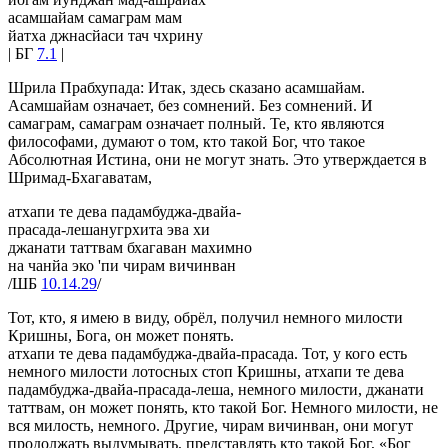
асамшайам самаграм мам
йатха джнасйаси тач чхрину
| БГ
7.1
|
Шрила Прабхупада: Итак, здесь сказано асамшайам.
Асамшайам означает, без сомнений. Без сомнений. И
самаграм, самаграм означает полный. Те, кто являются
философами, думают о том, кто такой Бог, что такое
Абсолютная Истина, они не могут знать. Это утверждается в
Шримад-Бхагаватам,
атхапи те дева падамбуджа-двайа-
прасада-лешанугрхита эва хи
джанати таттвам бхагаван махимно
на чанйа эко 'пи чирам вичинван
/ШБ
10.14.29
/
Тот, кто, я имею в виду, обрёл, получил немного милости
Кришны, Бога, он может понять.
атхапи те дева падамбуджа-двайа-прасада. Тот, у кого есть
немного милости лотосных стоп Кришны, атхапи те дева
падамбуджа-двайа-прасада-леша, немного милости, джанати
таттвам, он может понять, кто такой Бог. Немного милости, не
вся милость, немного. Другие, чирам вичинван, они могут
продолжать выдумывать, представлять кто такой Бог, «Бог