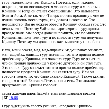
гуру человек получает Кришну. Поэтому, если человек
искренен, то он воспользуется милостью гуру и милостью
Кришны, и тогда он станет совершенным. Это называется
бхакти-йога. А не так что «Теперь я очень продвинут, мне не
нужна помощь моего гуру», как делают некоторые. Это
негодяйство. Вы не можете обрести Кришну, обойдя гуру. Это
невозможно. Поэтому Чайтанья-чаритамрита, гуру-кршна-
прасаде пайя. Мы всегда должны помнить, что по милости
Кришны мы получаем гуру и по милости гуру мы получаем
Кришну. Поэтому мы должны искать милости у них обоих.
Итак, майй асакта, мад, мад-ашрайах. мад-ашрайах означает,
мат- ашрайах, один...., гуру значит...., тот, кто принял полное
прибежище у Кришны, тот является гуру. Гуру не означает,
что он принял прибежище у кого-то другого и он стал гуру.
Это не так. Гуру означает тот, кто принял полное прибежище,
полностью предался Кришне, он является гуру. Или он
говорит только то, что было сказано Кришной. Также как мы
говорим в этой Бхагават-Гите, как она есть. Это ложное
представление. Кришна говорит
сарва-дхарман паритйаджйа мам экам шаранам враджа
| БГ
18.66
|
Гуру будет учить своего ученика, «предайся Кришне».