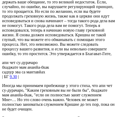
держать ваше обещание, то это великий недостаток. Если,
случайно, по ошибке, вы нарушаете регулирующий принцип,
то это прощается. Но если по желанию, если вы будете
продолжать греховную жизнь, также как в церкви они идут
исповедоваться и снова начинают – тогда такого рода дела вам
не помогут. Такого рода дела вам не помогут. Теперь я
исповедовался, теперь я начинаю новую главу греховной
жизни. Я снова должен исповедоваться. Кришна не такой
глупый, что вы можете его обманывать с помощью этого
процесса. Нет, это невозможно. Вы можете следовать
процессу вашего развития, и если вы невольно совершите
ошибку, то это простится. Это утверждается в Бхагават-Гите,
апи чет су-дурачаро
бхаджате мам ананйа-бхак
садхур эва са мантавйах
| БГ
9.30
|
Иногда мы принимаем прибежище у этого стиха, что апи чет
су-дурачаро, "Каким греховным вы не были бы", бхаджате
мам ананйа-бхак, "если он полностью занят служением
Мне»… Но это слово очень важно. Человек не может
полностью заниматься служением Кришне до тех пор, пока он
не будет очищен.