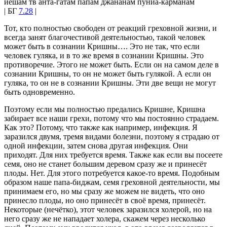
йешам тв анта-гатам папам джананам пунйа-карманам
| БГ
7.28
|
Тот, кто полностью свободен от реакций греховной жизни, и
всегда занят благочестивой деятельностью, такой человек
может быть в сознании Кришны…. Это не так, что если
человек гуляка, и в то же время в сознании Кришны. Это
противоречие. Этого не может быть. Если он на самом деле в
сознании Кришны, то он не может быть гулякой. А если он
гуляка, то он не в сознании Кришны. Эти две вещи не могут
быть одновременно.
Поэтому если мы полностью предались Кришне, Кришна
забирает все наши грехи, потому что мы постоянно страдаем.
Как это? Потому, что также как например, инфекция. Я
заразился двумя, тремя видами болезни, поэтому я страдаю от
одной инфекции, затем снова другая инфекция. Они
приходят. Для них требуется время. Также как если вы посеете
семя, оно не станет большим деревом сразу же и принесёт
плоды. Нет. Для этого потребуется какое-то время. Подобным
образом наше папа-биджам, семя греховной деятельности, мы
принимаем его, но мы сразу же можем не видеть, что оно
принесло плоды, но оно принесёт в своё время, принесёт.
Некоторые (нечётко), этот человек заразился холерой, но на
него сразу же не нападает холера, скажем через несколько