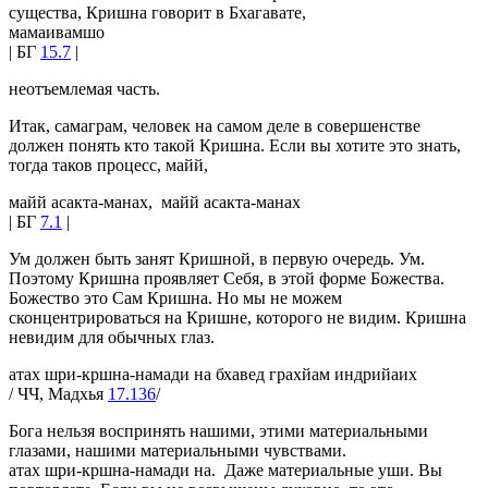
существа, Кришна говорит в Бхагавате,
мамаивамшо
| БГ
15.7
|
неотъемлемая часть.
Итак, самаграм, человек на самом деле в совершенстве
должен понять кто такой Кришна. Если вы хотите это знать,
тогда таков процесс, майй,
майй асакта-манах, майй асакта-манах
| БГ
7.1
|
Ум должен быть занят Кришной, в первую очередь. Ум.
Поэтому Кришна проявляет Себя, в этой форме Божества.
Божество это Сам Кришна. Но мы не можем
сконцентрироваться на Кришне, которого не видим. Кришна
невидим для обычных глаз.
атах шри-кршна-намади на бхавед грахйам индрийаих
/ ЧЧ, Мадхья
17.136
/
Бога нельзя воспринять нашими, этими материальными
глазами, нашими материальными чувствами.
атах шри-кршна-намади на. Даже материальные уши. Вы