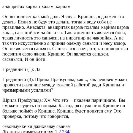
анашритах карма-пхалам карйам
Он выполняет как мой долг. Я слуга Кришны, я должен это
делать. Если я не буду это делать, тогда я веду себя не
правильно. Анасакта, анашритах карма-пхалам карйам карма
как..., са саннйаси ча йоги ча. Такая личность является йоги,
такая личность это саньяси, на нирагнир на чакрийах. А не
так что искусственно я принял одежду саньяси и несу вздор.
Он не является саньяси. Саньяса означает, тот, кто полностью
посвятил свою жизнь Кришне. Он является саньяси,
сасаньяси, И он йоги.
Преданный (1): Да.
Преданный (3): Шрила Прабхупада, как..., как человек может
провести различие между тяжелой работой ради Кришны и
чрезмерными усилиями?
Шрила Прабхупада: Хм. Что это— пхалена паричийате. Вы
сможете судить по плодам. Благодаря служению Кришне он
больше поймёт о Кришне. Кришна будет понятен ему. Это
проверка, потому что говорится,
севонмукхе хи джихвадау свайам
/Бхакти-расамрта-синдху,
1.2.234
/