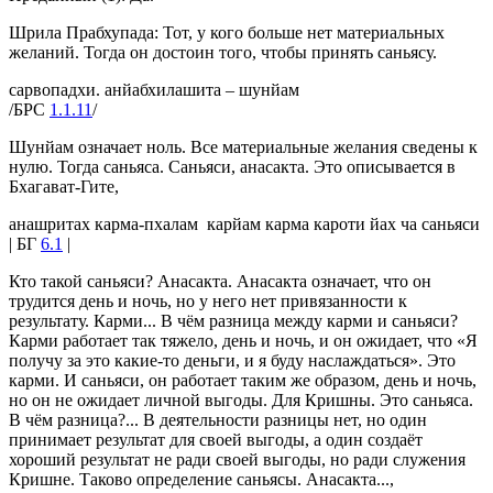
Шрила Прабхупада: Тот, у кого больше нет материальных
желаний. Тогда он достоин того, чтобы принять саньясу.
сарвопадхи. анйабхилашита – шунйам
/БРС
1.1.11
/
Шунйам означает ноль. Все материальные желания сведены к
нулю. Тогда саньяса. Саньяси, анасакта. Это описывается в
Бхагават-Гите,
анашритах карма-пхалам карйам карма кароти йах ча саньяси
| БГ
6.1
|
Кто такой саньяси? Анасакта. Анасакта означает, что он
трудится день и ночь, но у него нет привязанности к
результату. Карми... В чём разница между карми и саньяси?
Карми работает так тяжело, день и ночь, и он ожидает, что «Я
получу за это какие-то деньги, и я буду наслаждаться». Это
карми. И саньяси, он работает таким же образом, день и ночь,
но он не ожидает личной выгоды. Для Кришны. Это саньяса.
В чём разница?... В деятельности разницы нет, но один
принимает результат для своей выгоды, а один создаёт
хороший результат не ради своей выгоды, но ради служения
Кришне. Таково определение саньясы. Анасакта...,