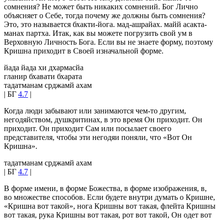
сомнения? Не может быть никаких сомнений. Бог Лично
объясняет о Себе, тогда почему же должны быть сомнения?
Это, это называется бхакти-йога. мад-ашрайах. майй асакта-
манах партха. Итак, как вы можете погрузить свой ум в
Верховную Личность Бога. Если вы не знаете форму, поэтому
Кришна приходит в Своей изначальной форме.
йада йада хи дхармасйа
гланир бхавати бхарата
тадатманам срджамй ахам
| БГ
4.7
|
Когда люди забывают или занимаются чем-то другим,
негодяйством, душкритинах, в это время Он приходит. Он
приходит. Он приходит Сам или посылает своего
представителя, чтобы эти негодяи поняли, что «Вот Он
Кришна».
тадатманам срджамй ахам
| БГ
4.7
|
В форме имени, в форме Божества, в форме изображения, в,
во множестве способов. Если будете внутри думать о Кришне,
«Кришна вот такой», нога Кришны вот такая, флейта Кришны
вот такая, рука Кришны вот такая, рот вот такой, Он одет вот