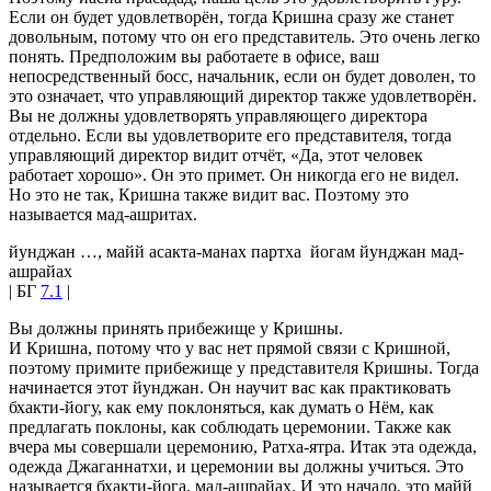
Если он будет удовлетворён, тогда Кришна сразу же станет
довольным, потому что он его представитель. Это очень легко
понять. Предположим вы работаете в офисе, ваш
непосредственный босс, начальник, если он будет доволен, то
это означает, что управляющий директор также удовлетворён.
Вы не должны удовлетворять управляющего директора
отдельно. Если вы удовлетворите его представителя, тогда
управляющий директор видит отчёт, «Да, этот человек
работает хорошо». Он это примет. Он никогда его не видел.
Но это не так, Кришна также видит вас. Поэтому это
называется мад-ашритах.
йунджан …, майй асакта-манах партха йогам йунджан мад-
ашрайах
| БГ
7.1
|
Вы должны принять прибежище у Кришны.
И Кришна, потому что у вас нет прямой связи с Кришной,
поэтому примите прибежище у представителя Кришны. Тогда
начинается этот йунджан. Он научит вас как практиковать
бхакти-йогу, как ему поклоняться, как думать о Нём, как
предлагать поклоны, как соблюдать церемонии. Также как
вчера мы совершали церемонию, Ратха-ятра. Итак эта одежда,
одежда Джаганнатхи, и церемонии вы должны учиться. Это
называется бхакти-йога, мад-ашрайах. И это начало, это майй