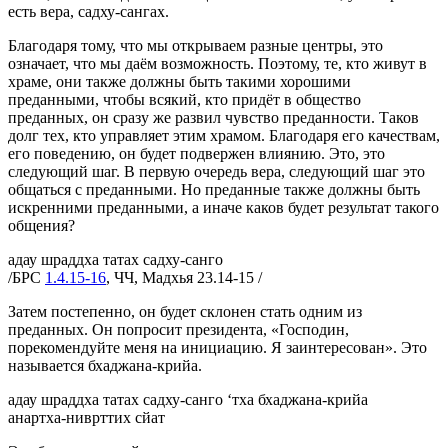
есть вера, садху-сангах.
Благодаря тому, что мы открываем разные центры, это
означает, что мы даём возможность. Поэтому, те, кто живут в
храме, они также должны быть такими хорошими
преданными, чтобы всякий, кто придёт в общество
преданных, он сразу же развил чувство преданности. Таков
долг тех, кто управляет этим храмом. Благодаря его качествам,
его поведению, он будет подвержен влиянию. Это, это
следующий шаг. В первую очередь вера, следующий шаг это
общаться с преданными. Но преданные также должны быть
искренними преданными, а иначе каков будет результат такого
общения?
адау шраддха татах садху-санго
/БРС
1.4.15-16
, ЧЧ, Мадхья 23.14-15 /
Затем постепенно, он будет склонен стать одним из
преданных. Он попросит президента, «Господин,
порекомендуйте меня на инициацию. Я заинтересован». Это
называется бхаджана-крийа.
адау шраддха татах садху-санго ‘тха бхаджана-крийа
анартха-ниврттих сйат