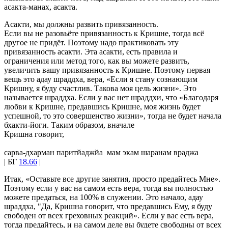
асакта-манах, асакта.
Асакти, мы должны развить привязанность.
Если вы не разовьёте привязанность к Кришне, тогда всё
другое не придёт. Поэтому надо практиковать эту
привязанность асакти. Эта асакти, есть правила и
ограничения или метод того, как вы можете развить,
увеличить вашу привязанность к Кришне. Поэтому первая
вещь это адау шраддха, вера, «Если я стану сознающим
Кришну, я буду счастлив. Такова моя цель жизни». Это
называется шраддха. Если у вас нет шраддхи, что «Благодаря
любви к Кришне, предавшись Кришне, моя жизнь будет
успешной, то это совершенство жизни», тогда не будет начала
бхакти-йоги. Таким образом, вначале
Кришна говорит,
сарва-дхарман паритйаджйа мам экам шаранам враджа
| БГ
18.66
|
Итак, «Оставьте все другие занятия, просто предайтесь Мне».
Поэтому если у вас на самом есть вера, тогда вы полностью
можете предаться, на 100% в служении. Это начало, адау
шраддха, "Да, Кришна говорит, что предавшись Ему, я буду
свободен от всех греховных реакций». Если у вас есть вера,
тогда предайтесь, и на самом деле вы будете свободны от всех