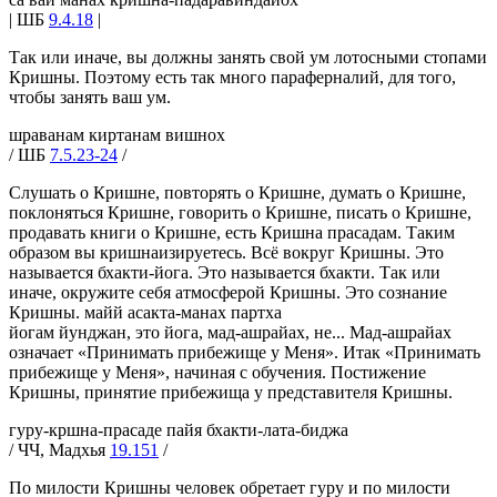
| ШБ
9.4.18
|
Так или иначе, вы должны занять свой ум лотосными стопами
Кришны. Поэтому есть так много параферналий, для того,
чтобы занять ваш ум.
шраванам киртанам вишнох
/ ШБ
7.5.23-24
/
Слушать о Кришне, повторять о Кришне, думать о Кришне,
поклоняться Кришне, говорить о Кришне, писать о Кришне,
продавать книги о Кришне, есть Кришна прасадам. Таким
образом вы кришнаизируетесь. Всё вокруг Кришны. Это
называется бхакти-йога. Это называется бхакти. Так или
иначе, окружите себя атмосферой Кришны. Это сознание
Кришны. майй асакта-манах партха
йогам йунджан, это йога, мад-ашрайах, не... Мад-ашрайах
означает «Принимать прибежище у Меня». Итак «Принимать
прибежище у Меня», начиная с обучения. Постижение
Кришны, принятие прибежища у представителя Кришны.
гуру-кршна-прасаде пайя бхакти-лата-биджа
/ ЧЧ, Мадхья
19.151
/
По милости Кришны человек обретает гуру и по милости