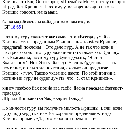
Кришна это Бог, Он говорит, «Предайся Мне», и гуру говорит
«Предайся Кришне». Поэтому утверждение одно и то же.
Кришна говорит, мана мана
бхава мад-бхакто мад-йаджи мам намаскуру
| БГ
18.65
|
Поэтому гуру скажет тоже самое, что «Всегда думай о
Кришне, стань преданным Кришны, поклоняйся Кришне,
предлагай поклоны». Это дело гуру. А не так что если в
шастре сказано, что гуру надо почитать также как Кришну,
как Бхагавана, поэтому гуру будет думать, "Я стал
Бхагаваном". Нет. Это майавада. Ученик будет оказывать
почтение, столько же почтения, сколько он предлагает
Кришне, - гуру. Таково указание шастр. По этой причине
истинный гуру не будет думать, что «Я стал Кришной».
кинту прабхор йах прийа эва тасйа. йасйа прасадад бхагават­
прасадах
/Шрила Вишванатха Чакраварти Тхакур/
По милости гуру, вы получите милость Кришны. Если, если
гуру подтвердит, что «Вот хороший преданный», тогда
Кришна примет, «Да, это хороший преданный».
Поэтому йасйа прасадад, наша цель это удовлетворить гуру.