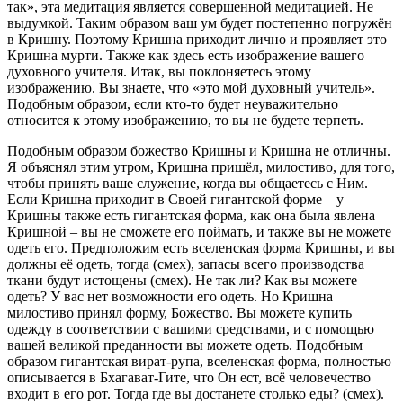
так», эта медитация является совершенной медитацией. Не
выдумкой. Таким образом ваш ум будет постепенно погружён
в Кришну. Поэтому Кришна приходит лично и проявляет это
Кришна мурти. Также как здесь есть изображение вашего
духовного учителя. Итак, вы поклоняетесь этому
изображению. Вы знаете, что «это мой духовный учитель».
Подобным образом, если кто-то будет неуважительно
относится к этому изображению, то вы не будете терпеть.
Подобным образом божество Кришны и Кришна не отличны.
Я объяснял этим утром, Кришна пришёл, милостиво, для того,
чтобы принять ваше служение, когда вы общаетесь с Ним.
Если Кришна приходит в Своей гигантской форме – у
Кришны также есть гигантская форма, как она была явлена
Кришной – вы не сможете его поймать, и также вы не можете
одеть его. Предположим есть вселенская форма Кришны, и вы
должны её одеть, тогда (смех), запасы всего производства
ткани будут истощены (смех). Не так ли? Как вы можете
одеть? У вас нет возможности его одеть. Но Кришна
милостиво принял форму, Божество. Вы можете купить
одежду в соответствии с вашими средствами, и с помощью
вашей великой преданности вы можете одеть. Подобным
образом гигантская вират-рупа, вселенская форма, полностью
описывается в Бхагават-Гите, что Он ест, всё человечество
входит в его рот. Тогда где вы достанете столько еды? (смех).