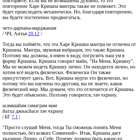
повторяете. Если вы не возвышены духовно, то это
повторение Харе Кришна мантры также не поможет. Это
будет происходить механически. Но, благодаря повторению,
вы будете постепенно продвигаться,
чето-дарпана-марджанам
/ ЧЧ, Антья
20.12
/
Тогда вы поймёте, что эта Харе Кришна мантра не отлична от
Кришны. Мантра, звуковая вибрация, это также Кришна.
Поэтому мы должны, я имею в виду, погрузить наш ум в
форму Кришны. Кришна говорит майи, "На Меня, Кришну".
Мы не можем видеть Кришну лично. Он находится лично, но
хотим всё видеть физически. Физически Он также
присутствует здесь. Вот, Кришна мурти это физически, но
потому что вы научены по-другому, вы не знаете, каков
физический мир. Мы думаем, что это отличается от Кришны.
Это будет объяснено. Поэтому говорится, тач чхрину.
асамшайам самаграм мам
йатха джнасйаси тач чхрину
| БГ
7.1
|
"Просто слушай Меня, тогда Ты сможешь понять Меня
полностью, без всяких Сомнений». Итак, Кришна дает
указание Лично, о Себе. Почему должны быть какие-то