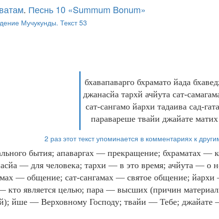
ватам
.
Песнь 10 «Summum Bonum»
дение Мучукунды. Текст 53
бхавапаварго бхрамато йада бхаве
джанасйа тархй ачйута сат-самагам
сат-сангамо йархи тадаива сад-гат
паравареше твайи джайате матих
2 раз этот текст упоминается в комментариях к други
льного бытия; апаваргах — прекращение; бхраматах — к
насйа — для человека; тархи — в это время; ачйута — о
мах — общение; сат-сангамах — святое общение; йархи —
 — кто является целью; пара — высших (причин материал
й); йше — Верховному Господу; твайи — Тебе; джайате 