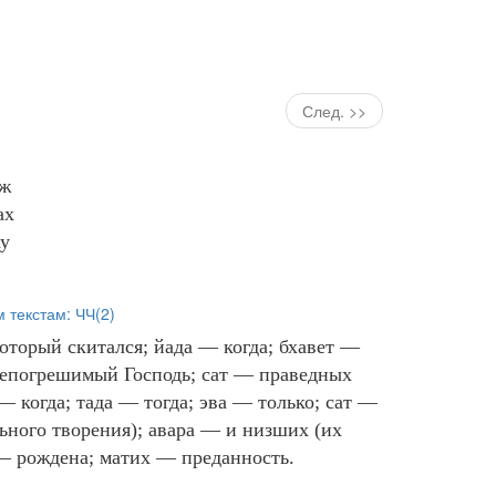
След. >>
дж
ах
ау
м текстам:
ЧЧ(2)
оторый скитался; йада — когда; бхавет —
 непогрешимый Господь; caт — праведных
 когда; тада — тогда; эва — только; caт —
ьного творения); авара — и низших (их
— рождена; матих — преданность.