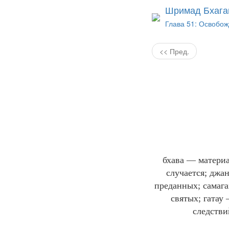
Шримад Бхага
Глава 51: Освобож
<< Пред.
бхава — материа
случается; джа
преданных; самага
святых; гатау
следстви