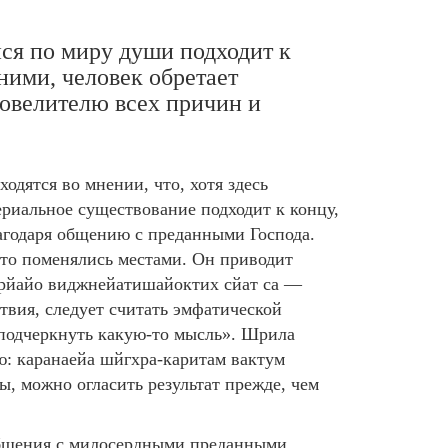
ся по миру души подходит к
ними, человек обретает
повелителю всех причин и
одятся во мнении, что, хотя здесь
ериальное существование подходит к концу,
агодаря общению с преданными Господа.
дто поменялись местами. Он приводит
парйайо виджнейатишайоктих сйат са —
твия, следует считать эмфатической
 подчеркнуть какую-то мысль». Шрила
ю: каранаейа шйгхра-каритам вактум
, можно огласить результат прежде, чем
 общения с милосердными преданными