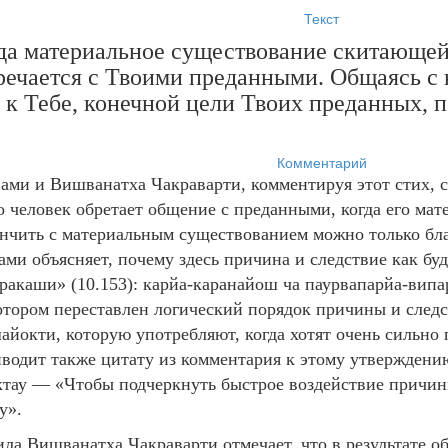
Текст
да материальное существование скитающей
тречается с Твоими преданными. Общаясь с 
 к Тебе, конечной цели Твоих преданных, 
Комментарий
ми и Вишванатха Чакраварти, комментируя этот стих, сх
о человек обретает общение с преданными, когда его мат
ончить с материальным существованием можно только бл
ми объясняет, почему здесь причина и следствие как бу
пракаши» (10.153): карйа-каранайош ча паурвапарйа-ви
отором переставлен логический порядок причины и следс
айокти, которую употребляют, когда хотят очень сильно
водит также цитату из комментария к этому утверждени
ктау — «Чтобы подчеркнуть быстрое воздействие причины
у».
ила Вишванатха Чакраварти отмечает, что в результате