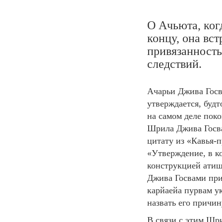
О Ачьюта, ког
концу, она вс
привязанность
следствий.
Ачарьи Джива Госва
утверждается, будт
на самом деле пок
Шрила Джива Госва
цитату из «Кавья-
«Утверждение, в к
конструкцией атиш
Джива Госвами при
карйаейа пурвам у
назвать его причин
В связи с этим Шр