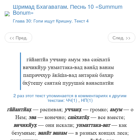
Шримад Бхагаватам
.
Песнь 10 «Summum
Bonum»
Глава 30: Гопи ищут Кришну. Текст 4
<< Пред.
След. >>
гйантйа уччаир амум эва сахат
вичикйур унматтака-вад ванд ванам
папраччхур ка-вад антара бахир
бхӯтешу санта пуруша ванаспатӣн
2 раз этот текст упоминается в комментариях к другим
текстам:
ЧЧ(1)
,
НП(1)
гйантйа
— распевая;
уччаи
— громко;
амум
— о
Нем;
эва
— конечно;
сахат
— все вместе;
вичикйу
— они искали;
унматтака-ват
— как
безумные;
вант ванам
— в разных концах леса;