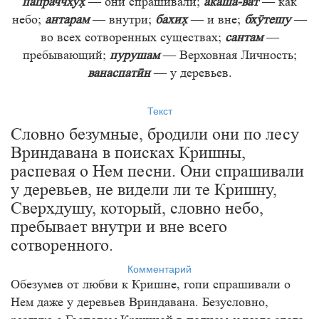
папраччху
— они спрашивали;
ка-ват
— как
небо;
антарам
— внутри;
бахи
— и вне;
бхӯтешу
—
во всех сотворенных существах;
сантам
—
пребывающий;
пурушам
— Верховная Личность;
ванаспатӣн
— у деревьев.
Текст
Словно безумные, бродили они по лесу
Вриндавана в поисках Кришны,
распевая о Нем песни. Они спрашивали
у деревьев, не видели ли те Кришну,
Сверхдушу, который, словно небо,
пребывает внутри и вне всего
сотворенного.
Комментарий
Обезумев от любви к Кришне, гопи спрашивали о
Нем даже у деревьев Вриндавана. Безусловно,