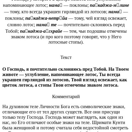
напоминающее лотос;
нама
— поклоны;
пакаджа-млине
— тому, кто всегда украшен гирляндой из лотосов;
нама
—
поклоны;
пакаджа-нетрйа
— тому, чей взгляд освежает,
словно лотос;
нама те
— почтительно склоняюсь перед
Тобой;
пакаджа-агхрайе
— тем, чьи подошвы отмечены
знаком лотоса (и про кого поэтому говорят, что у Него
лотосные стопы).
Текст
О Господь, я почтительно склоняюсь пред Тобой. На Твоем
животе — углубление, напоминающее лотос, Ты всегда
украшен гирляндой из лотосов, Твой взгляд освежает, как
цветок лотоса, а стопы Твои отмечены знаком лотоса.
Комментарий
На духовном теле Личности Бога есть символические знаки,
отличающие его от тел других существ. Все они присущи
только телу Господа. Господь может выглядеть, как один из
нас, но Его отличают особые знаки на теле. Шримати Кунти
была женщиной и потому считала себя недостойной смотреть