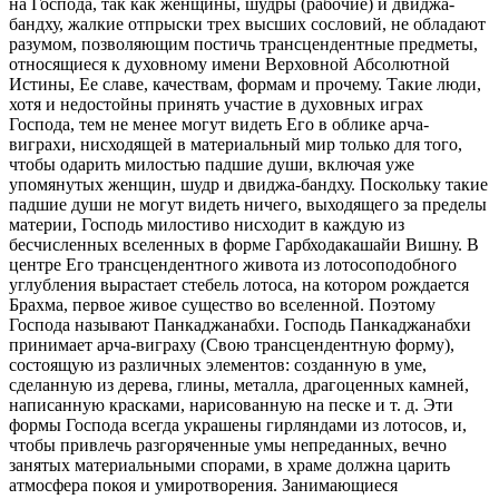
на Господа, так как женщины, шудры (рабочие) и двиджа-
бандху, жалкие отпрыски трех высших сословий, не обладают
разумом, позволяющим постичь трансцендентные предметы,
относящиеся к духовному имени Верховной Абсолютной
Истины, Ее славе, качествам, формам и прочему. Такие люди,
хотя и недостойны принять участие в духовных играх
Господа, тем не менее могут видеть Его в облике арча-
виграхи, нисходящей в материальный мир только для того,
чтобы одарить милостью падшие души, включая уже
упомянутых женщин, шудр и двиджа-бандху. Поскольку такие
падшие души не могут видеть ничего, выходящего за пределы
материи, Господь милостиво нисходит в каждую из
бесчисленных вселенных в форме Гарбходакашайи Вишну. В
центре Его трансцендентного живота из лотосоподобного
углубления вырастает стебель лотоса, на котором рождается
Брахма, первое живое существо во вселенной. Поэтому
Господа называют Панкаджанабхи. Господь Панкаджанабхи
принимает арча-виграху (Свою трансцендентную форму),
состоящую из различных элементов: созданную в уме,
сделанную из дерева, глины, металла, драгоценных камней,
написанную красками, нарисованную на песке и т. д. Эти
формы Господа всегда украшены гирляндами из лотосов, и,
чтобы привлечь разгоряченные умы непреданных, вечно
занятых материальными спорами, в храме должна царить
атмосфера покоя и умиротворения. Занимающиеся