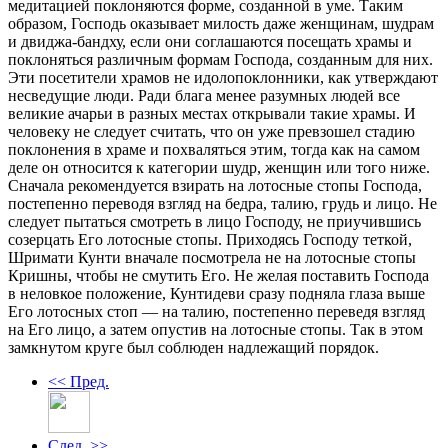
медитацией поклоняются форме, созданной в уме. Таким
образом, Господь оказывает милость даже женщинам, шудрам
и двиджа-бандху, если они соглашаются посещать храмы и
поклоняться различным формам Господа, созданным для них.
Эти посетители храмов не идолопоклонники, как утверждают
несведущие люди. Ради блага менее разумных людей все
великие ачарьи в разных местах открывали такие храмы. И
человеку не следует считать, что он уже превзошел стадию
поклонения в храме и похваляться этим, тогда как на самом
деле он относится к категории шудр, женщин или того ниже.
Сначала рекомендуется взирать на лотосные стопы Господа,
постепенно переводя взгляд на бедра, талию, грудь и лицо. Не
следует пытаться смотреть в лицо Господу, не приучившись
созерцать Его лотосные стопы. Приходясь Господу теткой,
Шримати Кунти вначале посмотрела не на лотосные стопы
Кришны, чтобы не смутить Его. Не желая поставить Господа
в неловкое положение, Кунтидеви сразу подняла глаза выше
Его лотосных стоп — на талию, постепенно переведя взгляд
на Его лицо, а затем опустив на лотосные стопы. Так в этом
замкнутом круге был соблюден надлежащий порядок.
<< Пред.
След. >>