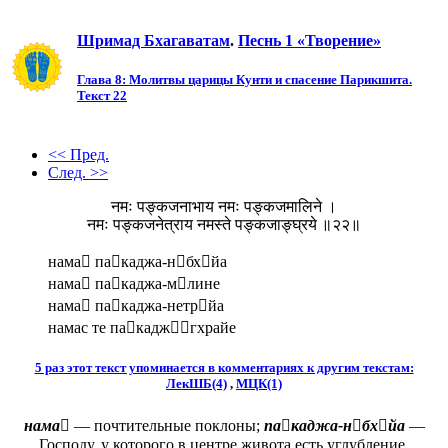
Шримад Бхагаватам
.
Песнь 1 «Творение»
Глава 8: Молитвы царицы Кунти и спасение Парикшита.
Текст 22
<< Пред.
След. >>
नमः पङ्कजनाभाय नमः पङ्कजमालिने ।
नमः पङ्कजनेत्राय नमस्ते पङ्कजाङ्घ्रये ॥२२॥
нама пакаджа-нбхйа
нама пакаджа-млине
нама пакаджа-нетрйа
намас те пакаджгхрайе
5 раз этот текст упоминается в комментариях к другим текстам:
ЛекШБ(4)
,
МЦК(1)
нама
— почтительные поклоны;
пакаджа-нбхйа
—
Господу, у которого в центре живота есть углубление,