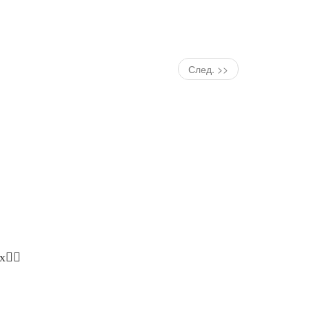
След. >>
кх