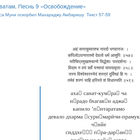
ватам
.
Песнь 9 «Освобождение»
аса Муни оскорбил Махараджу Амбаришу. Текст 57-59
अहं सनत्कुमारश्च नारदो भगवानजः ।
कपिलोऽपान्तरतमो देवलो धर्म आसुरिः ॥५७॥
मरीचिप्रमुखाश्चान्ये सिद्धेशाः पारदर्शनाः ।
विदाम न वयं सर्वे यन्मायां माययावृताः ॥५८॥
तस्य विश्वेश्वरस्येदं शस्त्रं दुर्विषहं हि नः ।
तमेवं शरणं याहि हरिस्ते शं विधास्यति ॥५९॥
аха санат-кумра ча
нрадо бхагавн аджа
капило ’пнтаратамо
девало дхарма суримарӣчи-праму
чнйе
сиддхе пра-даран