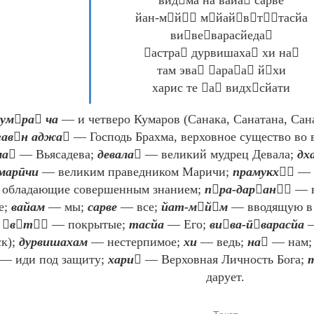
видма на вайа сарве
йан-мй мйайвттасйа
вивеварасйеда
астра дурвишаха хи на
там эва араа йхи
харис те а видхсйати
умра ча
— и четверо Кумаров (Санака, Санатана, Сан
гавн аджа
— Господь Брахма, верховное существо во 
ма
— Вьясадева;
девала
— великий мудрец Девала;
дх
марӣчи
— великим праведником Маричи;
прамукх
— в
обладающие совершенным знанием;
пра-даран
— в
е;
вайам
— мы;
сарве
— все;
йат-мйм
— вводящую в 
;
вт
— покрытые;
тасйа
— Его;
вива-ӣварасйа
—
к);
дурвишахам
— нестерпимое;
хи
— ведь;
на
— нам
— иди под защиту;
хари
— Верховная Личность Бога;
дарует.