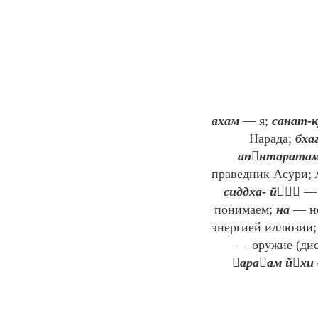
ахам
— я;
санат-к
Нарада;
бха
апнтарата
праведник Асури;
сиддха- ӣ
— 
понимаем;
на
— н
энергией иллюзии
— оружие (дис
араам йхи