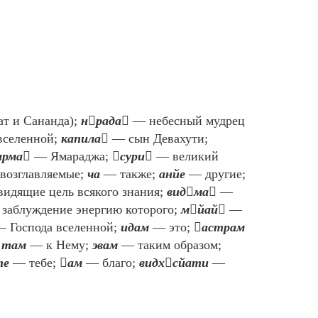
ат и Сананда);
нрада
— небесный мудрец
вселенной;
капила
— сын Девахути;
арма
— Ямараджа;
сури
— великий
озглавляемые;
ча
— также;
анйе
— другие;
идящие цель всякого знания;
видма
—
заблуждение энергию которого;
мйай
—
 Господа вселенной;
идам
— это;
астрам
;
там
— к Нему;
эвам
— таким образом;
те
— тебе;
ам
— благо;
видхсйати
—