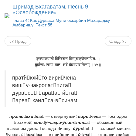
Шримад Бхагаватам
.
Песнь 9
«Освобождение»
Глава 4: Как Дурваса Муни оскорбил Махараджу
Амбаришу. Текст 55
<< Пред.
След. >>
प्रत्याख्यातो विरिञ्चेन विष्णुचक्रोपतापितः ।
दुर्वासाः शरणं यातः शर्वं कैलासवासिनम् ॥५५॥
пратйкхйто виричена
вишу-чакропатпита
дурвс араа йта
арва каилса-всинам
пратйкхйта
— отвергнутый;
виричена
— Господом
Брахмой;
вишу-чакра-упатпита
— обожженный
пламенем диска Господа Вишну;
дурвс
— великий мистик
Дурваса;
араам
— в прибежище;
йта
— отправившийся;