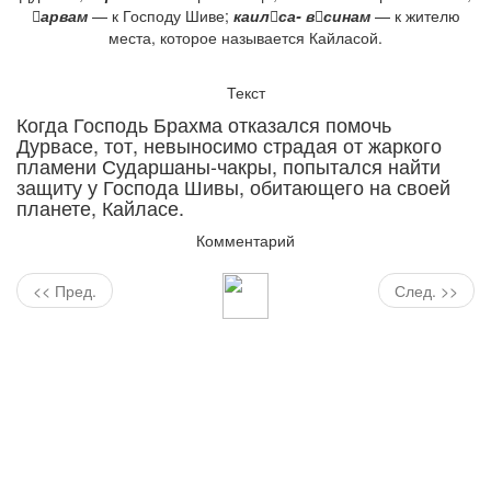
арвам
— к Господу Шиве;
каилса- всинам
— к жителю
места, которое называется Кайласой.
Текст
Когда Господь Брахма отказался помочь
Дурвасе, тот, невыносимо страдая от жаркого
пламени Сударшаны-чакры, попытался найти
защиту у Господа Шивы, обитающего на своей
планете, Кайласе.
Комментарий
<< Пред.
След. >>