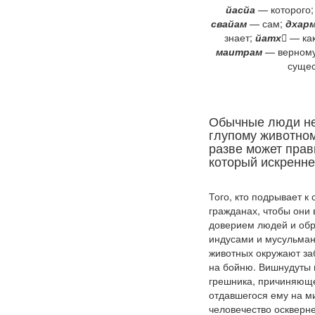
йасйа
— которого
свайам
— сам;
дхар
знает;
йатх
— ка
маитрам
— верному
сущес
Обычные люди не 
глупому животному
разве может прав
который искренне
Того, кто подрывает к
гражданах, чтобы они 
доверием людей и обре
индусами и мусульмана
животных окружают заб
на бойню. Вишнудуты 
грешника, причиняющег
отдавшегося ему на ми
человечество оскверне