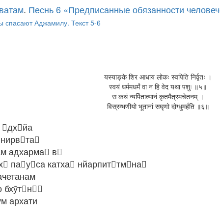
ватам
.
Песнь 6 «Предписанные обязанности человеч
ы спасают Аджамилу. Текст 5-6
यस्याङ्के शिर आधाय लोकः स्वपिति निर्वृतः ।
स्वयं धर्ममधर्मं वा न हि वेद यथा पशुः ॥५॥
स कथं न्यर्पितात्मानं कृतमैत्रमचेतनम् ।
विस्रम्भणीयो भूतानां सघृणो दोग्धुमर्हति ॥६॥
 дхйа
 нирвта
ам адхарма в
тх пауса катха нйарпиттмна
ачетанам
 бхӯтн
ум архати