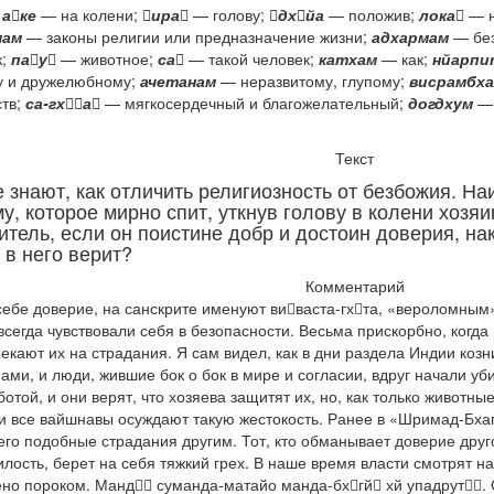
;
аке
— на колени;
ира
— голову;
дхйа
— положив;
лока
— н
мам
— законы религии или предназначение жизни;
адхармам
— бе
к;
пау
— животное;
са
— такой человек;
катхам
— как;
нйарпи
 и дружелюбному;
ачетанам
— неразвитому, глупому;
висрамбха
тв;
са-гха
— мягкосердечный и благожелательный;
догдхум
— 
Текст
знают, как отличить религиозность от безбожия. Н
, которое мирно спит, уткнув голову в колени хозяина
итель, если он поистине добр и достоин доверия, на
 в него верит?
Комментарий
 себе доверие, на санскрите именуют виваста-гхта, «вероломным
всегда чувствовали себя в безопасности. Весьма прискорбно, когда
кают их на страдания. Я сам видел, как в дни раздела Индии коз
ми, и люди, жившие бок о бок в мире и согласии, вдруг начали убив
отой, и они верят, что хозяева защитят их, но, как только животн
и все вайшнавы осуждают такую жестокость. Ранее в «Шримад-Бхаг
о подобные страдания другим. Тот, кто обманывает доверие друго
лость, берет на себя тяжкий грех. В наше время власти смотрят на 
но пороком. Манд суманда-матайо манда-бхгй хй упадрут. О