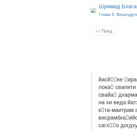
Шримад Бхага
Глава 2: Вишнудут
<< Пред.
йасйке ира
лока свапити
свайа дхарм
на хи веда йа
кта-маитрам 
висрамбхаӣйо
сагхо догдх