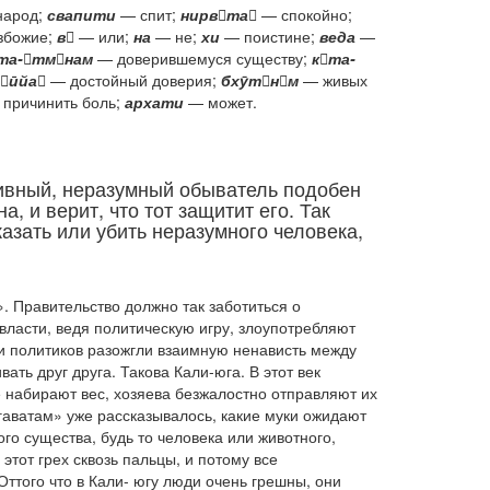
арод;
свапити
— спит;
нирвта
— спокойно;
збожие;
в
— или;
на
— не;
хи
— поистине;
веда
—
та-тмнам
— доверившемуся существу;
кта-
ӣйа
— достойный доверия;
бхӯтнм
— живых
причинить боль;
архати
— может.
аивный, неразумный обыватель подобен
, и верит, что тот защитит его. Так
казать или убить неразумного человека,
». Правительство должно так заботиться о
 власти, ведя политическую игру, злоупотребляют
ни политиков разожгли взаимную ненависть между
ать друг друга. Такова Кали-юга. В этот век
ые набирают вес, хозяева безжалостно отправляют их
аватам» уже рассказывалось, какие муки ожидают
го существа, будь то человека или животного,
этот грех сквозь пальцы, и потому все
ттого что в Кали- югу люди очень грешны, они