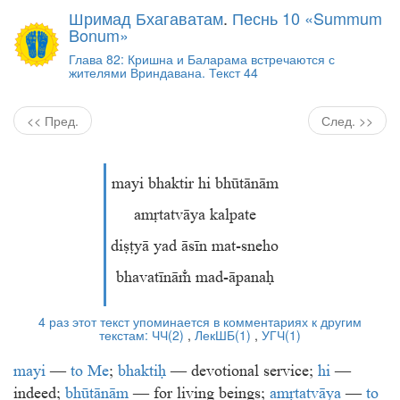
Шримад Бхагаватам
.
Песнь 10 «Summum
Bonum»
Глава 82: Кришна и Баларама встречаются с
жителями Вриндавана. Текст 44
<< Пред.
След. >>
mayi bhaktir hi bhūtānām
amṛtatvāya kalpate
diṣṭyā yad āsīn mat-sneho
bhavatīnāḿ mad-āpanaḥ
4 раз этот текст упоминается в комментариях к другим
текстам:
ЧЧ(2)
,
ЛекШБ(1)
,
УГЧ(1)
mayi
—
to
Me
;
bhaktiḥ
— devotional service;
hi
—
indeed;
bhūtānām
— for living beings;
amṛtatvāya
—
to