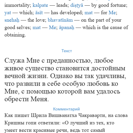
immortality;
kalpate
— leads;
diṣṭyā
— by good fortune;
yat
— which;
āsīt
— has developed;
mat
— for
Me
;
snehaḥ
— the love;
bhavatīnām
— on the part of your
good selves;
mat
—
Me
;
āpanaḥ
— which is the cause of
obtaining.
Текст
Служа Мне с преданностью, любое
живое существо становится достойным
вечной жизни. Однако вы так удачливы,
что развили в себе особую любовь ко
Мне, с помощью которой вам удалось
обрести Меня.
Комментарий
Как пишет Шрила Вишванатха Чакраварти, на слова
Кришны гопи ответили: «О лучший из тех, кто
умеет вести красивые речи, ведь тот самый