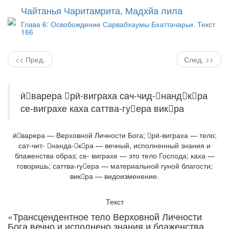
Чайтанья Чаритамрита
.
Мадхйа лила
Глава 6: Освобождение Сарвабхаумы Бхаттачарьи. Текст
166
<< Пред.
След. >>
ӣварера рӣ-виграха сач-чид-нандкра
се-виграхе каха саттва-гуера викра
ӣварера — Верховной Личности Бога; рӣ-виграха — тело;
сат-чит- нанда-кра — вечный, исполненный знания и
блаженства образ; се- виграхе — это тело Господа; каха —
говоришь; саттва-гуера — материальной гуной благости;
викра — видоизменение.
Текст
«Трансцендентное тело Верховной Личности
Бога вечно и исполнено знания и блаженства,