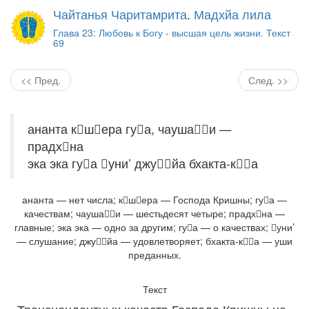
Чайтанья Чаритамрита
.
Мадхйа лила
Глава 23: Любовь к Богу - высшая цель жизни. Текст
69
<< Пред.
След. >>
ананта кшера гуа, чаушаи —
прадхна
эка эка гуа уни’ джуйа бхакта-ка
ананта — нет числа; кшера — Господа Кришны; гуа —
качествам; чаушаи — шестьдесят четыре; прадхна —
главные; эка эка — одно за другим; гуа — о качествах; уни’
— слушание; джуйа — удовлетворяет; бхакта-ка — уши
преданных.
Текст