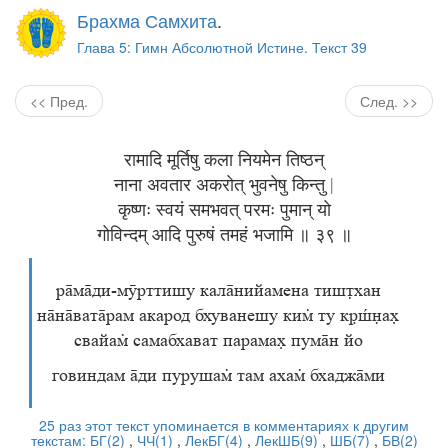
Брахма Самхита
.
Глава 5: Гимн Абсолютной Истине. Текст 39
<< Пред.
След. >>
रामादि मूर्तिषु कला नियमेन तिष्ठन्
नाना अवतार अकरोत् भुवनेषु किन्तु |
कृष्णः स्वयं समभवत् परमः पुमान् यो
गोविन्दम् आदि पुरुषं तमहं भजामि ॥ ३९ ॥
рмди-мӯрттишу калнийамена тишхан
ннватрам акарод бхуванешу ки ту ка
свайа самабхават парама пумн йо
говиндам ди пуруша там аха бхаджми
25 раз этот текст упоминается в комментариях к другим
текстам:
БГ(2)
,
ЧЧ(1)
,
ЛекБГ(4)
,
ЛекШБ(9)
,
ШБ(7)
,
БВ(2)