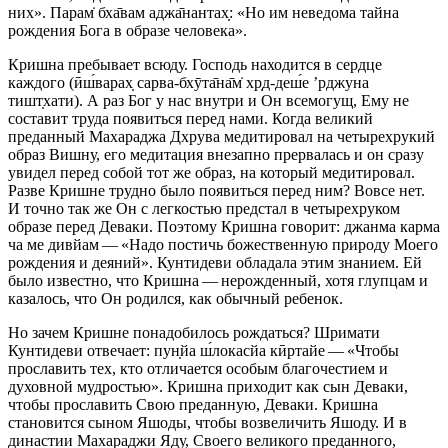
них». Парам̇ бха̄вам аджа̄нантах̣: «Но им неведома тайна
рождения Бога в образе человека».
Кришна пребывает всюду. Господь находится в сердце
каждого (ӣш́варах̣ сарва-бхӯта̄на̄м̇ хр̣д-деш́е ’рджуна
тишт̣хати). А раз Бог у нас внутри и Он всемогущ, Ему не
составит труда появиться перед нами. Когда великий
преданный Махараджа Дхрува медитировал на четырехрукий
образ Вишну, его медитация внезапно прервалась и он сразу
увидел перед собой тот же образ, на который медитировал.
Разве Кришне трудно было появиться перед ним? Вовсе нет.
И точно так же Он с легкостью предстал в четырехруком
образе перед Деваки. Поэтому Кришна говорит: джанма карма
ча ме дивйам — «Надо постичь божественную природу Моего
рождения и деяний». Кунтидеви обладала этим знанием. Ей
было известно, что Кришна — нерожденный, хотя глупцам и
казалось, что Он родился, как обычный ребенок.
Но зачем Кришне понадобилось рождаться? Шримати
Кунтидеви отвечает: пун̣йа ш́локасйа кӣртайе — «Чтобы
прославить тех, кто отличается особым благочестием и
духовной мудростью». Кришна приходит как сын Деваки,
чтобы прославить Свою преданную, Деваки. Кришна
становится сыном Яшоды, чтобы возвеличить Яшоду. И в
династии Махараджи Яду, Своего великого преданного,