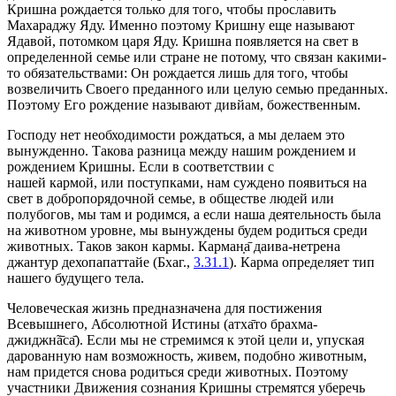
Кришна рождается только для того, чтобы прославить
Махараджу Яду. Именно поэтому Кришну еще называют
Ядавой, потомком царя Яду. Кришна появляется на свет в
определенной семье или стране не потому, что связан какими-
то обязательствами: Он рождается лишь для того, чтобы
возвеличить Своего преданного или целую семью преданных.
Поэтому Его рождение называют дивйам, божественным.
Господу нет необходимости рождаться, а мы делаем это
вынужденно. Такова разница между нашим рождением и
рождением Кришны. Если в соответствии с
нашей кармой, или поступками, нам суждено появиться на
свет в добропорядочной семье, в обществе людей или
полубогов, мы там и родимся, а если наша деятельность была
на животном уровне, мы вынуждены будем родиться среди
животных. Таков закон кармы. Карман̣а̄ даива-нетрена
джантур дехопапаттайе (Бхаг.,
3.31.1
). Карма определяет тип
нашего будущего тела.
Человеческая жизнь предназначена для постижения
Всевышнего, Абсолютной Истины (атха̄то брахма-
джиджн̃а̄са̄). Если мы не стремимся к этой цели и, упуская
дарованную нам возможность, живем, подобно животным,
нам придется снова родиться среди животных. Поэтому
участники Движения сознания Кришны стремятся уберечь