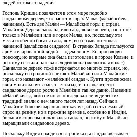
людей от такого падения.
Господь Кришна появляется в этом мире подобно
сандаловому дереву, что растет в горах Малая (малайасйева
чанданам). Есть две Малаи — Малайские горы и страна
Малайзия. Дерево чандана, или сандаловое дерево, растет не
только в Малайзии или в горах Малая, но, поскольку эти
места особенно богаты сандалом, его называют малая-
чанданой (малайским сандалом). В странах Запада пользуются
ароматизированной водой — одеколоном. Ее производят
повсюду, но впервые она была изготовлена в городе Кельне, и
поэтому ее стали называть «одеколон» («кельнская вода»).
Сандаловое дерево тоже встречается во многих странах, но,
поскольку его родиной считают Малайзию или Малайские
горы, его называют «малайский сандал». Кунти произносила
свои молитвы пять тысяч лет назад, и это значит, что
сандаловое дерево росло в Малайзии так же давно. Название
«Малайзия» далеко не ново: последователи ведических
традиций знали о нем много тысяч лет назад. Сейчас в
Малайзии больше выращивают каучук, ибо есть немалый
спрос на резину, но в прежние времена, особенно в Индии,
большим спросом пользовался сандал, поэтому в Малайзии
выращивали сандаловое дерево.
Поскольку Индия находится в тропиках, а сандал оказывает