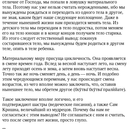
отличие от Господа, мы попали в ловушку материального
тела. Поэтому нас уже нельзя считать нерожденными, ибо мы
вынуждены рождаться и переходить из одного тела в другое,
не зная, каким будет наше следующее воплощение. Даже в
течение нынешней жизни нам приходится менять тела. Из
детского тела мы переходим в тело подростка, потом меняем
его на тело юноши и в конце концов получаем тело старика.
Из этого следует естественный вывод: покинув
состарившееся тело, мы вынуждены будем родиться в другом
теле, опять в теле ребенка.
Материальному миру присуща цикличность. Она проявляется
в смене времен года. Вслед за весной наступает лето, на смену
лету приходят осень и зима, а затем вновь наступает весна.
Точно так же ночь сменяет день, а день — ночь. И подобно
этим чередующимся переменам, у нас происходит смена
возрастов, из чего вполне можно заключить, что, оставив
нынешнее тело, мы обретем другое (бхӯтва̄ бхӯтва̄ пралӣйате).
Такое заключение вполне логично, и его
подтверждают шастры (ведические писания), а также Сам
Кришна, величайший из мудрецов. Почему бы нам не
согласиться с этим выводом? Не соглашаться с ним и считать,
что после смерти нет жизни, просто глупо.