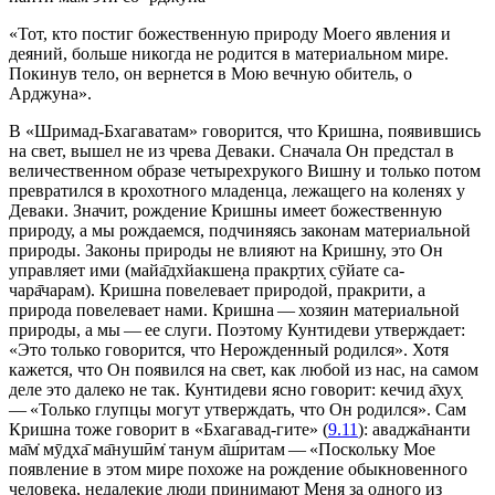
«Тот, кто постиг божественную природу Моего явления и
деяний, больше никогда не родится в материальном мире.
Покинув тело, он вернется в Мою вечную обитель, о
Арджуна».
В «Шримад-Бхагаватам» говорится, что Кришна, появившись
на свет, вышел не из чрева Деваки. Сначала Он предстал в
величественном образе четырехрукого Вишну и только потом
превратился в крохотного младенца, лежащего на коленях у
Деваки. Значит, рождение Кришны имеет божественную
природу, а мы рождаемся, подчиняясь законам материальной
природы. Законы природы не влияют на Кришну, это Он
управляет ими (майа̄дхйакшен̣а пракр̣тих̣ сӯйате са-
чара̄чарам). Кришна повелевает природой, пракрити, а
природа повелевает нами. Кришна — хозяин материальной
природы, а мы — ее слуги. Поэтому Кунтидеви утверждает:
«Это только говорится, что Нерожденный родился». Хотя
кажется, что Он появился на свет, как любой из нас, на самом
деле это далеко не так. Кунтидеви ясно говорит: кечид а̄хух̣
— «Только глупцы могут утверждать, что Он родился». Сам
Кришна тоже говорит в «Бхагавад-гите» (
9.11
): аваджа̄нанти
ма̄м̇ мӯд̣ха̄ ма̄нушӣм̇ танум а̄ш́ритам — «Поскольку Мое
появление в этом мире похоже на рождение обыкновенного
человека, недалекие люди принимают Меня за одного из