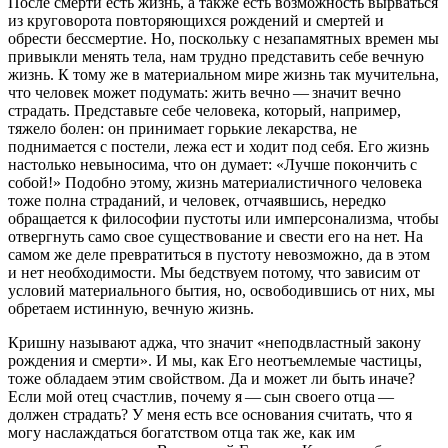
После смерти есть жизнь, а также есть возможность вырваться
из круговорота повторяющихся рождений и смертей и
обрести бессмертие. Но, поскольку с незапамятных времен мы
привыкли менять тела, нам трудно представить себе вечную
жизнь. К тому же в материальном мире жизнь так мучительна,
что человек может подумать: жить вечно — значит вечно
страдать. Представьте себе человека, который, например,
тяжело болен: он принимает горькие лекарства, не
поднимается с постели, лежа ест и ходит под себя. Его жизнь
настолько невыносима, что он думает: «Лучше покончить с
собой!» Подобно этому, жизнь материалистичного человека
тоже полна страданий, и человек, отчаявшись, нередко
обращается к философии пустоты или имперсонализма, чтобы
отвергнуть само свое существование и свести его на нет. На
самом же деле превратиться в пустоту невозможно, да в этом
и нет необходимости. Мы бедствуем потому, что зависим от
условий материального бытия, но, освободившись от них, мы
обретаем истинную, вечную жизнь.
Кришну называют аджа, что значит «неподвластный закону
рождения и смерти». И мы, как Его неотъемлемые частицы,
тоже обладаем этим свойством. Да и может ли быть иначе?
Если мой отец счастлив, почему я — сын своего отца —
должен страдать? У меня есть все основания считать, что я
могу наслаждаться богатством отца так же, как им