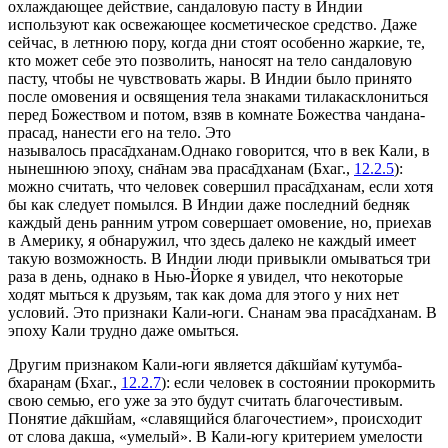
охлаждающее действие, сандаловую пасту в Индии
используют как освежающее косметическое средство. Даже
сейчас, в летнюю пору, когда дни стоят особенно жаркие, те,
кто может себе это позволить, наносят на тело сандаловую
пасту, чтобы не чувствовать жары. В Индии было принято
после омовения и освящения тела знаками тилакасклониться
перед Божеством и потом, взяв в комнате Божества чандана-
прасад, нанести его на тело. Это
называлось праса̄дханам.Однако говорится, что в век Кали, в
нынешнюю эпоху, сна̄нам эва праса̄дханам (Бхаг.,
12.2.5
):
можно считать, что человек совершил праса̄дханам, если хотя
бы как следует помылся. В Индии даже последний бедняк
каждый день ранним утром совершает омовение, но, приехав
в Америку, я обнаружил, что здесь далеко не каждый имеет
такую возможность. В Индии люди привыкли омываться три
раза в день, однако в Нью-Йорке я увидел, что некоторые
ходят мыться к друзьям, так как дома для этого у них нет
условий. Это признаки Кали-юги. Снанам эва праса̄дханам. В
эпоху Кали трудно даже омыться.
Другим признаком Кали-юги является да̄кшйам̇ кут̣умба-
бхаран̣ам (Бхаг.,
12.2.7
): если человек в состоянии прокормить
свою семью, его уже за это будут считать благочестивым.
Понятие да̄кшйам, «славящийся благочестием», происходит
от слова дакша, «умелый». В Кали-югу критерием умелости