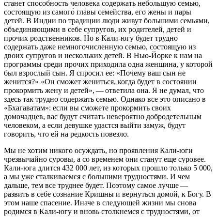
станет способность человека содержать небольшую семью,
состоящую из самого́ главы семейства, его жены и пары
детей. В Индии по традиции люди живут большими семьями,
объединяющими в себе супругов, их родителей, детей и
прочих родственников. Но в Кали-югу будет трудно
содержать даже немногочисленную семью, состоящую из
двоих супругов и нескольких детей. В Нью-Йорке к нам на
программы среди прочих приходила одна женщина, у которой
был взрослый сын. Я спросил ее: «Почему ваш сын не
женится?» «Он сможет жениться, когда будет в состоянии
прокормить жену и детей», — ответила она. Я не думал, что
здесь так трудно содержать семью. Однако все это описано в
«Бхагаватам»: если вы сможете прокормить своих
домочадцев, вас будут считать невероятно добродетельным
человеком, а если девушке удастся выйти замуж, будут
говорить, что ей на редкость повезло.
Мы не хотим никого осуждать, но проявления Кали-юги
чрезвычайно суровы, а со временем они станут еще суровее.
Кали-юга длится 432 000 лет, из которых прошло только 5 000,
а мы уже сталкиваемся с большими трудностями. И чем
дальше, тем все труднее будет. Поэтому самое лучше —
развить в себе сознание Кришны и вернуться домой, к Богу. В
этом наше спасение. Иначе в следующей жизни мы снова
родимся в Кали-югу и вновь столкнемся с трудностями, от