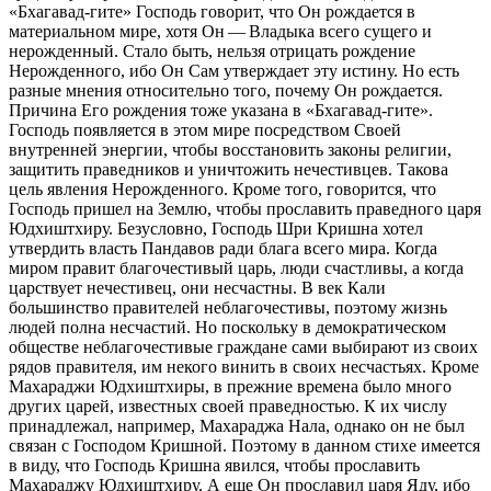
«Бхагавад-гите» Господь говорит, что Он рождается в
материальном мире, хотя Он — Владыка всего сущего и
нерожденный. Стало быть, нельзя отрицать рождение
Нерожденного, ибо Он Сам утверждает эту истину. Но есть
разные мнения относительно того, почему Он рождается.
Причина Его рождения тоже указана в «Бхагавад-гите».
Господь появляется в этом мире посредством Своей
внутренней энергии, чтобы восстановить законы религии,
защитить праведников и уничтожить нечестивцев. Такова
цель явления Нерожденного. Кроме того, говорится, что
Господь пришел на Землю, чтобы прославить праведного царя
Юдхиштхиру. Безусловно, Господь Шри Кришна хотел
утвердить власть Пандавов ради блага всего мира. Когда
миром правит благочестивый царь, люди счастливы, а когда
царствует нечестивец, они несчастны. В век Кали
большинство правителей неблагочестивы, поэтому жизнь
людей полна несчастий. Но поскольку в демократическом
обществе неблагочестивые граждане сами выбирают из своих
рядов правителя, им некого винить в своих несчастьях. Кроме
Махараджи Юдхиштхиры, в прежние времена было много
других царей, известных своей праведностью. К их числу
принадлежал, например, Махараджа Нала, однако он не был
связан с Господом Кришной. Поэтому в данном стихе имеется
в виду, что Господь Кришна явился, чтобы прославить
Махараджу Юдхиштхиру. А еще Он прославил царя Яду, ибо