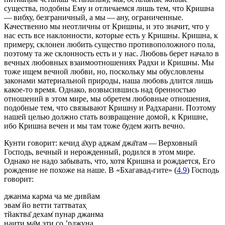
существа, подобны Ему и отличаемся лишь тем, что Кришна
— вибху, безграничный, а мы — ану, ограниченные.
Качественно мы неотличны от Кришны, и это значит, что у
нас есть все наклонности, которые есть у Кришны. Кришна, к
примеру, склонен любить существо противоположного пола,
поэтому та же склонность есть и у нас. Любовь берет начало в
вечных любовных взаимоотношениях Радхи и Кришны. Мы
тоже ищем вечной любви, но, поскольку мы обусловлены
законами материальной природы, наша любовь длится лишь
какое-то время. Однако, возвысившись над бренностью
отношений в этом мире, мы обретем любовные отношения,
подобные тем, что связывают Кришну и Радхарани. Поэтому
нашей целью должно стать возвращение домой, к Кришне,
ибо Кришна вечен и мы там тоже будем жить вечно.
Кунти говорит: кечид а̄хур аджам̇ джа̄там — Верховный
Господь, вечный и нерожденный, родился в этом мире.
Однако не надо забывать, что, хотя Кришна и рождается, Его
рождение не похоже на наше. В «Бхагавад-гите» (
4.9
) Господь
говорит:
джанма карма ча ме дивйам
эвам̇ йо ветти таттватах̣
тйактва̄ дехам̇ пунар джанма
наити ма̄м эти со ’рджуна