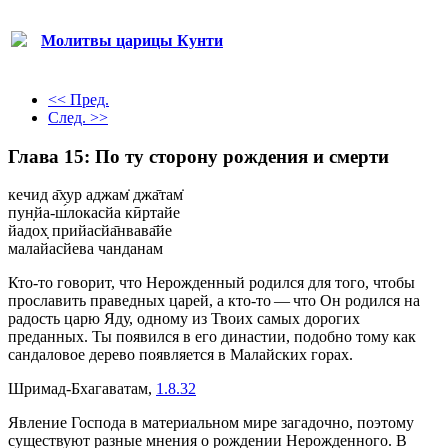
Молитвы царицы Кунти
<< Пред.
След. >>
Глава 15: По ту сторону рождения и смерти
кечид а̄хур аджам̇ джа̄там̇
пун̣йа-ш́локасйа кӣртайе
йадох̣ прийасйа̄нвава̄йе
малайасйева чанданам
Кто-то говорит, что Нерожденный родился для того, чтобы
прославить праведных царей, а кто-то — что Он родился на
радость царю Яду, одному из Твоих самых дорогих
преданных. Ты появился в его династии, подобно тому как
сандаловое дерево появляется в Малайских горах.
Шримад-Бхагаватам,
1.8.32
Явление Господа в материальном мире загадочно, поэтому
существуют разные мнения о рождении Нерожденного. В