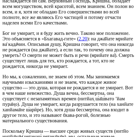
наслаждается он сам. Верховный Господь, Кришна, обладает
всем могуществом, всей красотой, всем знанием. Он полон во
всем, и я, хотя не обладаю Его совершенствами во всей
полноте, все же являюсь Его частицей и потому отчасти
наделен всеми Его качествами.
Бог не умирает, и я буду жить вечно. Таково мое положение.
Это объясняется в «Бхагавад-гите» (
2.20
): на джа̄йате мрийате
ва̄ када̄чин. Описывая душу, Кришна говорит, что она никогда
не рождается (на джа̄йате), а если так, то почему она должна
умереть? О смерти не может быть и речи (мрийате ва̄). Смерть
существует лишь для тех, кто рождается, а тот, кто не
рождается, никогда не умирает.
Но мы, к сожалению, не знаем об этом. Мы занимаемся
научными изысканиями и не знаем, что каждое живое
существо — это душа, которая не рождается и не умирает. Вот
в чем наше невежество. Душа вечна, бессмертна, она
существует с незапамятных времен (нитйах̣ ш́а̄ш́вато ’йам
пура̄н̣о). Душа не умирает, когда разрушается тело (на ханйате
ханйама̄не ш́арӣре). Но, хотя душа бессмертна, она входит в
другое тело, и это называют бхава-рогой, болезнью
материального существования.
Поскольку Кришна — высшее среди живых существ (нитйо
нитйа̄н̣а̄м̇ четанаш́ четана̄на̄м), мы, остальные живые