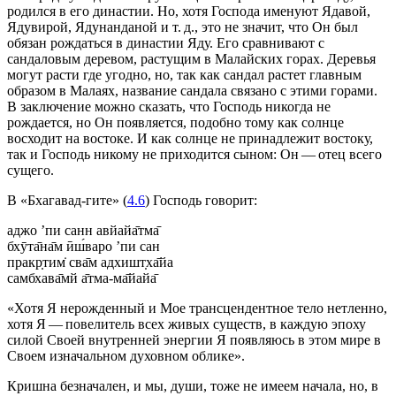
родился в его династии. Но, хотя Господа именуют Ядавой,
Ядувирой, Ядунанданой и т. д., это не значит, что Он был
обязан рождаться в династии Яду. Его сравнивают с
сандаловым деревом, растущим в Малайских горах. Деревья
могут расти где угодно, но, так как сандал растет главным
образом в Малаях, название сандала связано с этими горами.
В заключение можно сказать, что Господь никогда не
рождается, но Он появляется, подобно тому как солнце
восходит на востоке. И как солнце не принадлежит востоку,
так и Господь никому не приходится сыном: Он — отец всего
сущего.
В «Бхагавад-гите» (
4.6
) Господь говорит:
аджо ’пи санн авйайа̄тма̄
бхӯта̄на̄м ӣш́варо ’пи сан
пракр̣тим̇ сва̄м адхишт̣ха̄йа
самбхава̄мй а̄тма-ма̄йайа̄
«Хотя Я нерожденный и Мое трансцендентное тело нетленно,
хотя Я — повелитель всех живых существ, в каждую эпоху
силой Своей внутренней энергии Я появляюсь в этом мире в
Своем изначальном духовном облике».
Кришна безначален, и мы, души, тоже не имеем начала, но, в