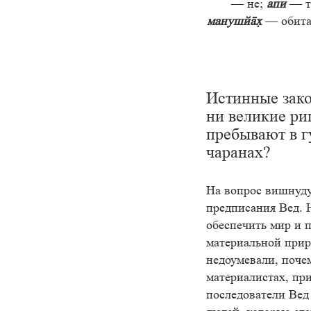
— не;
апи
— т
манушй
— обита
Истинные зако
ни великие ри
пребывают в г
чаранах?
На вопрос вишнудут
предписания Вед. 
обеспечить мир и 
материальной прир
недоумевали, поче
материалистах, пр
последователи Вед