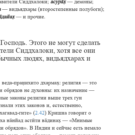
вители Сиддхалоки;
асур
— демоны;
а
— видьядхары (второстепенные полубоги);
дайа
— и прочие.
осподь. Этого не могут сделать
тели Сиддхалоки, хотя все они
обычных людях, видьядхарах и
: веда-праихито дхарма: религия — это
и обрядов не духовны: их назначение —
ные законы религии выше трех гун
нали этих законов и, естественно,
агавад-гите» (
2.42
) Кришна говорит о
ртха ннйад астӣти вдина — «Мнимые
и обрядов». В Индии и сейчас есть немало