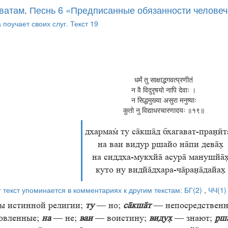
ватам
.
Песнь 6 «Предписанные обязанности человеч
поучает своих слуг. Текст 19
धर्मं तु साक्षाद्भगवत्प्रणीतं
न वै विदुरृषयो नापि देवाः ।
न सिद्धमुख्या असुरा मनुष्याः
कुतो नु विद्याधरचारणादयः ॥१९॥
дхарма ту скшд бхагават-праӣт
на ваи видур шайо нпи дев
на сиддха-мукхй асур манушй
куто ну видйдхара-чрадайа
т текст упоминается в комментариях к другим текстам:
БГ(2)
,
ЧЧ(1)
ы истинной религии;
ту
— но;
скшт
— непосредствен
овленные;
на
— не;
ваи
— воистину;
виду
— знают;
ш