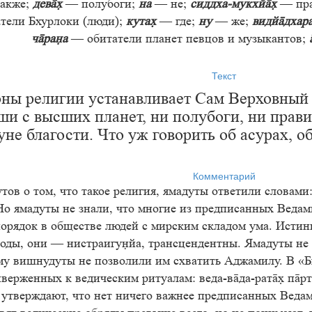
акже;
дев
— полубоги;
на
— не;
сиддха-мукхй
— пра
тели Бхурлоки (люди);
кута
— где;
ну
— же;
видйдхар
чраа
— обитатели планет певцов и музыкантов;
Текст
ны религии устанавливает Сам Верховный Г
ши с высших планет, ни полубоги, ни прави
уне благости. Что уж говорить об асурах, 
Комментарий
ов о том, что такое религия, ямадуты ответили словами
Но ямадуты не знали, что многие из предписанных Ведам
порядок в обществе людей с мирским складом ума. Истин
оды, они — нистраигуйа, трансцендентны. Ямадуты не з
му вишнудуты не позволили им схватить Аджамилу. В «Бх
иверженных к ведическим ритуалам: веда-вда-рат п
 утверждают, что нет ничего важнее предписанных Ведам