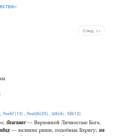
ества»
След. >>
а

,
ЛекБГ(13)
,
ЛекШБ(25)
,
ШБ(4)
,
БВ(12)
но;
бхагават
— Верховной Личностью Бога;
айа
— великие риши, подобные Бхригу;
на