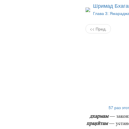
Шримад Бхага
Глава 3: Ямараджа 
<< Пред.
57 раз это
дхармам
— закон
праӣтам
— устан