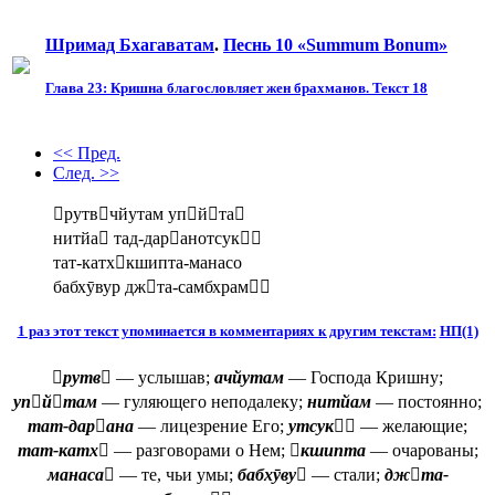
Шримад Бхагаватам
.
Песнь 10 «Summum Bonum»
Глава 23: Кришна благословляет жен брахманов. Текст 18
<< Пред.
След. >>
рутвчйутам упйта
нитйа тад-даранотсук
тат-катхкшипта-манасо
бабхӯвур джта-самбхрам
1 раз этот текст упоминается в комментариях к другим текстам:
НП(1)
рутв
— услышав;
ачйутам
— Господа Кришну;
упйтам
— гуляющего неподалеку;
нитйам
— постоянно;
тат-дарана
— лицезрение Его;
утсук
— желающие;
тат-катх
— разговорами о Нем;
кшипта
— очарованы;
манаса
— те, чьи умы;
бабхӯву
— стали;
джта-