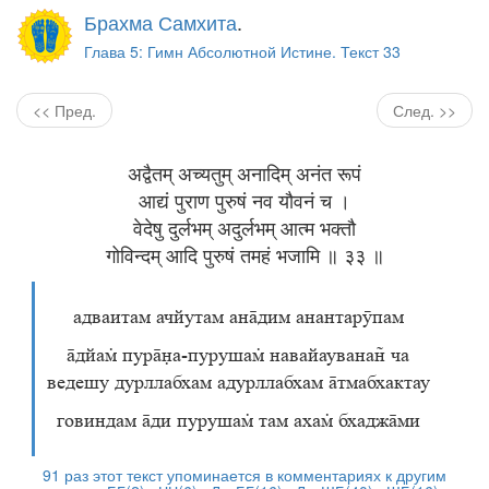
Брахма Самхита
.
Глава 5: Гимн Абсолютной Истине. Текст 33
<< Пред.
След. >>
अद्वैतम् अच्यतुम् अनादिम् अनंत रूपं
आद्यं पुराण पुरुषं नव यौवनं च ।
वेदेषु दुर्लभम् अदुर्लभम् आत्म भक्तौ
गोविन्दम् आदि पुरुषं तमहं भजामि ॥ ३३ ॥
адваитам ачйутам андим анантарӯпам
дйа пура-пуруша навайаувана ча
ведешу дурллабхам адурллабхам тмабхактау
говиндам ди пуруша там аха бхаджми
91 раз этот текст упоминается в комментариях к другим