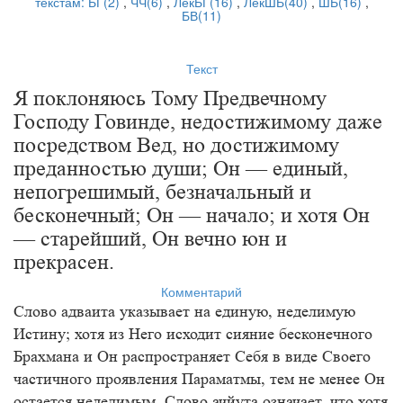
текстам:
БГ(2)
,
ЧЧ(6)
,
ЛекБГ(16)
,
ЛекШБ(40)
,
ШБ(16)
,
БВ(11)
Текст
Я поклоняюсь Тому Предвечному
Господу Говинде, недостижимому даже
посредством Вед, но достижимому
преданностью души; Он — единый,
непогрешимый, безначальный и
бесконечный; Он — начало; и хотя Он
— старейший, Он вечно юн и
прекрасен.
Комментарий
Слово адваита указывает на единую, неделимую
Истину; хотя из Него исходит сияние бесконечного
Брахмана и Он распространяет Себя в виде Своего
частичного проявления Параматмы, тем не менее Он
остается неделимым. Слово ачйута означает, что хотя