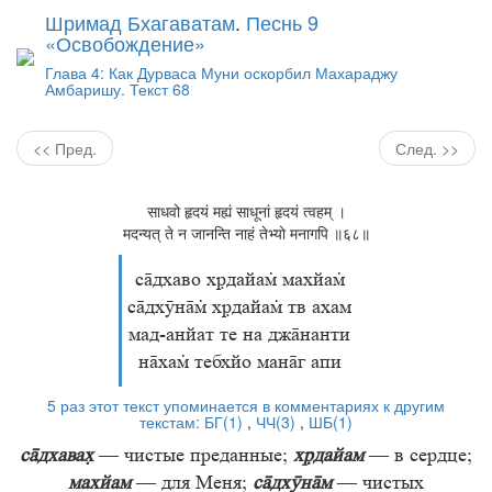
Шримад Бхагаватам
.
Песнь 9
«Освобождение»
Глава 4: Как Дурваса Муни оскорбил Махараджу
Амбаришу. Текст 68
<< Пред.
След. >>
साधवो हृदयं मह्यं साधूनां हृदयं त्वहम् ।
मदन्यत् ते न जानन्ति नाहं तेभ्यो मनागपि ॥६८॥
сдхаво хдайа махйа
сдхӯн хдайа тв ахам
мад-анйат те на джнанти
нха тебхйо манг апи
5 раз этот текст упоминается в комментариях к другим
текстам:
БГ(1)
,
ЧЧ(3)
,
ШБ(1)
сдхава
— чистые преданные;
хдайам
— в сердце;
махйам
— для Меня;
сдхӯнм
— чистых