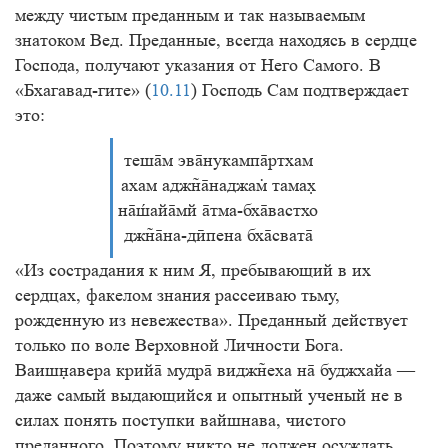
между чистым преданным и так называемым
знатоком Вед. Преданные, всегда находясь в сердце
Господа, получают указания от Него Самого. В
«Бхагавад-гите» (
10.11
) Господь Сам подтверждает
это:
тешм эвнукампртхам
ахам аджнаджа тама
наймй тма-бхвастхо
джна-дӣпена бхсват
«Из сострадания к ним Я, пребывающий в их
сердцах, факелом знания рассеиваю тьму,
рожденную из невежества». Преданный действует
только по воле Верховной Личности Бога.
Ваишавера крий мудр виджеха н буджхайа —
даже самый выдающийся и опытный ученый не в
силах понять поступки вайшнава, чистого
преданного. Поэтому никто не должен осуждать