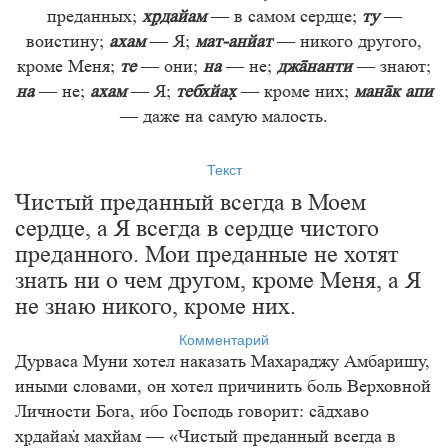
преданных;
хдайам
— в самом сердце;
ту
—
воистину;
ахам
— Я;
мат-анйат
— никого другого,
кроме Меня;
те
— они;
на
— не;
джнанти
— знают;
на
— не;
ахам
— Я;
тебхйа
— кроме них;
манк апи
— даже на самую малость.
Текст
Чистый преданный всегда в Моем
сердце, а Я всегда в сердце чистого
преданного. Мои преданные не хотят
знать ни о чем другом, кроме Меня, а Я
не знаю никого, кроме них.
Комментарий
Дурваса Муни хотел наказать Махараджу Амбаришу,
иными словами, он хотел причинить боль Верховной
Личности Бога, ибо Господь говорит: сдхаво
хдайа махйам — «Чистый преданный всегда в