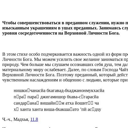
Чтобы совершенствоваться в преданном служении, нужно п
изысканным украшениям в ушах преданных. Занимаясь служе
уровня сосредоточенности на Верховной Личности Бога.
В этом стихе особо подчеркивается важность одной из форм п
Личности Бога. Мы можем усилить свое желание заниматься пр
природу. Чем больше мы слушаем осознавших себя душ, тем дал
материальному миру ослабевает. Далее, по словам Господа Чай
Верховной Личности Бога. Поэтому преданный, который действ
чувственным наслаждениям и общению с людьми, которые привя
нишкичанасйа бхагавад-бхаджанонмукхасйа
пра пара джигамишор бхава-сгарасйа
сандарана вишайим атха йошит ча
х ханта ханта виша-бхакшаато ’пй асдху
Ч.-ч., Мадхья,
11.8