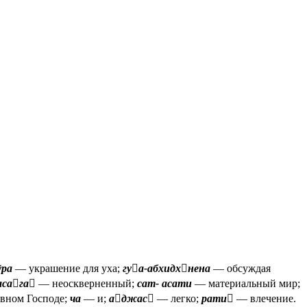
ӯра
— украшение для уха;
гуа-абхидхнена
— обсуждая
асага
— неоскверненный;
сат- асати
— материальный мир;
вном Господе;
ча
— и;
аджас
— легко;
рати
— влечение.