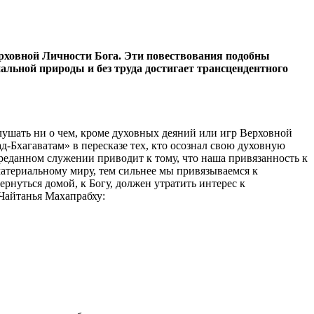
рховной Личности Бога. Эти повествования подобны
льной природы и без труда достигает трансцендентного
лушать ни о чем, кроме духовных деяний или игр Верховной
-Бхагаватам» в пересказе тех, кто осознал свою духовную
реданном служении приводит к тому, что наша привязанность к
материальному миру, тем сильнее мы привязываемся к
нуться домой, к Богу, должен утратить интерес к
Чайтанья Махапрабху: