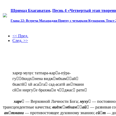
Шримад Бхагаватам
.
Песнь 4 «Четвертый этап творен
Глава 22: Встреча Махараджи Притху с четырьмя Кумарами. Текст 
<< Пред.
След. >>
харер мухус татпара-кара-пӯра-
губхидхнена виджмбхамай
бхактй хй асага сад-асатй антмани
сйн ниргуе брахмаи чджас рати
харе
— Верховной Личности Бога;
муху
— постоянно
трансцендентные качества;
виджмбхамай
— развивая с
антмани
— противостоящее духовному знанию;
сйт
— до