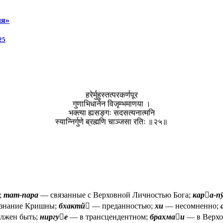
ия»
25
हरेर्मुहुस्तत्परकर्णपूर
गुणाभिधानेन विजृम्भमाणया ।
भक्त्या ह्यसङ्गः सदसत्यनात्मनि
स्यान्निर्गुणे ब्रह्मणि चाञ्जसा रतिः ॥२५॥
;
тат-пара
— связанные с Верховной Личностью Бога;
кара-п
ознание Кришны;
бхактй
— преданностью;
хи
— несомненно;
лжен быть;
ниргуе
— в трансцендентном;
брахмаи
— в Верхо