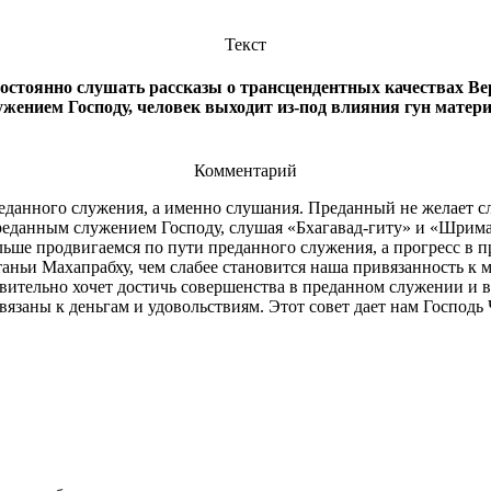
Текст
остоянно слушать рассказы о трансцендентных качествах Ве
нием Господу, человек выходит из-под влияния гун материа
Комментарий
реданного служения, а именно слушания. Преданный не желает с
еданным служением Господу, слушая «Бхагавад-гиту» и «Шримад
ьше продвигаемся по пути преданного служения, а прогресс в п
таньи Махапрабху, чем слабее становится наша привязанность к 
ительно хочет достичь совершенства в преданном служении и вер
заны к деньгам и удовольствиям. Этот совет дает нам Господь 