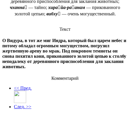
деревянного приспособления для заклания животных;
чханна
— тайно;
хирайа-раанам
— прикованного
золотой цепью;
вибху
— очень могущественный.
Текст
О Видура, в тот же миг Индра, который был царем небес и
потому обладал огромным могуществом, погрузил
жертвенную арену во мрак. Под покровом темноты он
снова похитил коня, прикованного золотой цепью к столбу
неподалеку от деревянного приспособления для заклания
животных.
Комментарий
<< Пред.
След. >>