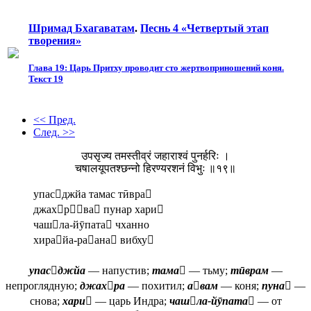
Шримад Бхагаватам
.
Песнь 4 «Четвертый этап
творения»
Глава 19: Царь Притху проводит сто жертвоприношений коня.
Текст 19
<< Пред.
След. >>
उपसृज्य तमस्तीव्रं जहाराश्वं पुनर्हरिः ।
चषालयूपतश्छन्नो हिरण्यरशनं विभुः ॥१९॥
упасджйа тамас тӣвра
джахрва пунар хари
чашла-йӯпата чханно
хирайа-раана вибху
упасджйа
— напустив;
тама
— тьму;
тӣврам
—
непроглядную;
джахра
— похитил;
авам
— коня;
пуна
—
снова;
хари
— царь Индра;
чашла-йӯпата
— от