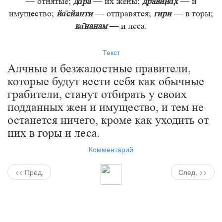
— отнятые;
да̄ра
— их жёны;
дравин̣а̄х̣
— и
имущество;
йа̄сйанти
— отправятся;
гири
— в горы;
ка̄нанам
— и леса.
Текст
Алчные и безжалостные правители,
которые будут вести себя как обычные
грабители, станут отбирать у своих
подданных жен и имущество, и тем не
останется ничего, кроме как уходить от
них в горы и леса.
Комментарий
<< Пред.
След. >>