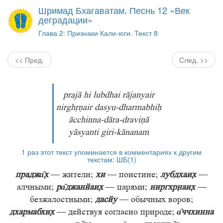
Шримад Бхагаватам
.
Песнь 12 «Век
деградации»
Глава 2: Признаки Кали-юги. Текст 8
<< Пред.
След. >>
prajā hi lubdhai rājanyair
nirghṛṇair dasyu-dharmabhiḥ
ācchinna-dāra-draviṇā
yāsyanti giri-kānanam
1 раз этот текст упоминается в комментариях к другим
текстам:
ШБ(1)
праджа̄х̣
— жители;
хи
— поистине;
лубдхаих̣
—
алчными;
ра̄джанйаих̣
— царями;
ниргхр̣н̣аих̣
—
безжалостными;
дасйу
— обычных воров;
дхармабхих̣
— действуя согласно природе;
а̄ччхинна