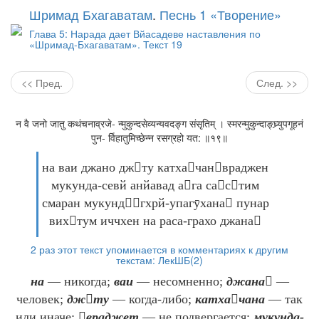
Шримад Бхагаватам
.
Песнь 1 «Творение»
Глава 5: Нарада дает Вйасадеве наставления по
«Шримад-Бхагаватам». Текст 19
<< Пред.
След. >>
न वै जनो जातु कथंचनाव्रजे- न्मुकुन्दसेव्यन्यवदङ्ग संसृतिम् । स्मरन्मुकुन्दाङ्घ्र्युपगूहनं
पुन- र्विहातुमिच्छेन्न रसग्रहो यत: ॥१९॥
на ваи джано джту катхачанвраджен
мукунда-севй анйавад ага састим
смаран мукундгхрй-упагӯхана пунар
вихтум иччхен на раса-грахо джана
2 раз этот текст упоминается в комментариях к другим
текстам:
ЛекШБ(2)
на
— никогда;
ваи
— несомненно;
джана
—
человек;
джту
— когда-либо;
катхачана
— так
или иначе;
враджет
— не подвергается;
мукунда-