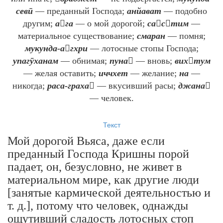
севӣ
— преданный Господа;
анйават
— подобно
другим;
ага
— о мой дорогой;
састим
—
материальное существование;
смаран
— помня;
мукунда-агхри
— лотосные стопы Господа;
упагӯханам
— обнимая;
пуна
— вновь;
вихтум
— желая оставить;
иччхет
— желание;
на
—
никогда;
раса-граха
— вкусивший расы;
джана
— человек.
Текст
Мой дорогой Вьяса, даже если
преданный Господа Кришны порой
падает, он, безусловно, не живет в
материальном мире, как другие люди
[занятые кармической деятельностью и
т. д.], потому что человек, однажды
ощутивший сладость лотосных стоп