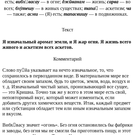
есть;
вибхвасау
— в огне;
джӣванам
— жизнь;
сарва
— во
всех;
бхӯтешу
— в живых существах;
тапа
— аскетизм;
ча
— также;
асми
— (Я) есть;
тапасвишу
— в подвижниках.
Текст
Я изначальный аромат земли, и Я жар огня. Я жизнь всего
живого и аскетизм всех аскетов.
Комментарий
Слово пуйа указывает на нечто изначальное, то, что
сохранилось в первозданном виде. В материальном мире все
обладает своим запахом, будь то цветок, земля, вода, воздух и
т. д. Изначальный чистый запах, пронизывающий все сущее,
— это Кришна. Точно так же у всего в этом мире есть свой,
неповторимый вкус, который может измениться, если
добавить других химических веществ. Итак, каждый предмет
или субстанция обладает тем или иным изначальным запахом
и вкусом.
Вибхвасу значит «огонь». Без огня остановились бы фабрики
и заводы, без огня мы не смогли бы приготовить пищу, и этот