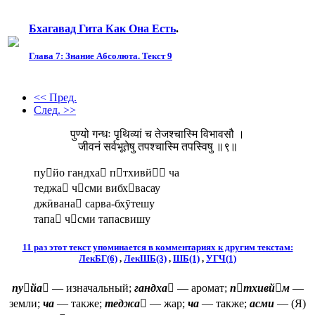
Бхагавад Гита Как Она Есть
.
Глава 7: Знание Aбсолюта. Текст 9
<< Пред.
След. >>
पुण्यो गन्धः पृथिव्यां च तेजश्चास्मि विभावसौ ।
जीवनं सर्वभूतेषु तपश्चास्मि तपस्विषु ॥९॥
пуйо гандха птхивй ча
теджа чсми вибхвасау
джӣвана сарва-бхӯтешу
тапа чсми тапасвишу
11 раз этот текст упоминается в комментариях к другим текстам:
ЛекБГ(6)
,
ЛекШБ(3)
,
ШБ(1)
,
УГЧ(1)
пуйа
— изначальный;
гандха
— аромат;
птхивйм
—
земли;
ча
— также;
теджа
— жар;
ча
— также;
асми
— (Я)