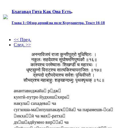
Бхагавад Гита Как Она Есть
.
Глава 1: Обзор армий на поле Курукшетра. Текст 16-18
<< Пред.
След. >>
अनन्तविजयं राजा कुन्तीपुत्रो युधिष्ठिरः ।
नकुलः सहदेवश्च सुघोषमणिपुष्पकौ ॥१६॥
काश्यश्च परमेष्वासः शिखण्डी च महारथः ।
धृष्टद्युम्नो विराटश्च सात्यकिश्चापराजितः ॥१७॥
द्रुपदो द्रौपदेयाश्च सर्वशः पृथिवीपते ।
सौभद्रश्च महाबाहुः शङ्खान्दध्मुः पृथक्पृथक् ॥१८॥
анантавиджайа рдж
кунтӣ-путро йудхишхира
накула сахадева ча
сугхоша-маипушпакаукйа ча парамешв-са
икхаӣ ча мах-ратха
дхшадйумно вира ча