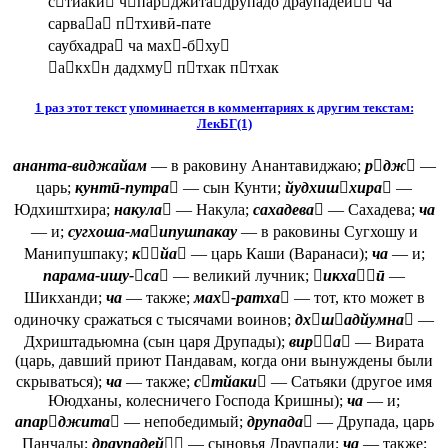
стйаки чпарджитадрупадо драупадей ча
сарваа птхивӣ-пате
саубхадра ча мах-бху
акхн дадхму птхак птхак
1 раз этот текст упоминается в комментариях к другим текстам:
ЛекБГ(1)
ананта-виджайам
— в раковину Анантавиджаю;
рдж
—
царь;
кунтӣ-путра
— сын Кунти;
йудхишхира
—
Юдхиштхира;
накула
— Накула;
сахадева
— Сахадева;
ча
— и;
сугхоша-маипушпакау
— в раковины Сугхошу и
Манипушпаку;
кйа
— царь Каши (Варанаси);
ча
— и;
парама-ишу-са
— великий лучник;
икхаӣ
—
Шикханди;
ча
— также;
мах-ратха
— тот, кто может в
одиночку сражаться с тысячами воинов;
дхшадйумна
—
Дхриштадьюмна (сын царя Друпады);
вира
— Вирата
(царь, давший приют Пандавам, когда они вынуждены были
скрываться);
ча
— также;
стйаки
— Сатьяки (другое имя
Ююдханы, колесничего Господа Кришны);
ча
— и;
апарджита
— непобедимый;
друпада
— Друпада, царь
Панчалы;
драупадей
— сыновья Драупади;
ча
— также;