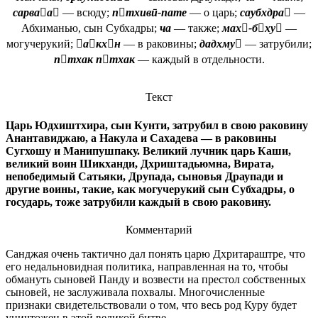
сарваа
— всюду;
птхивӣ-пате
— о царь;
саубхдра
—
Абхиманью, сын Субхадры;
ча
— также;
мах-бху
—
могучерукий;
акхн
— в раковины;
дадхму
— затрубили;
птхак птхак
— каждый в отдельности.
Текст
Царь Юдхиштхира, сын Кунти, затрубил в свою раковину
Анантавиджаю, а Накула и Сахадева — в раковины
Сугхошу и Манипушпаку. Великий лучник царь Каши,
великий воин Шикханди, Дхриштадьюмна, Вирата,
непобедимый Сатьяки, Друпада, сыновья Драупади и
другие воины, такие, как могучерукий сын Субхадры, о
государь, тоже затрубили каждый в свою раковину.
Комментарий
Санджая очень тактично дал понять царю Дхритараштре, что
его недальновидная политика, направленная на то, чтобы
обмануть сыновей Панду и возвести на престол собственных
сыновей, не заслуживала похвалы. Многочисленные
признаки свидетельствовали о том, что весь род Куру будет
уничтожен в этой великой битве.