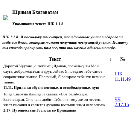
Шримад Бхагаватам
Упоминания текста ШБ 1.1.8
ШБ 1.1.8: И поскольку ты смирен, твои духовные учители даровали
тебе все блага, которые может получить послушный ученик. Поэтому
ты способен раскрыть нам все, что они научно объяснили тебе.
Текст
↓
№
Дорогой Уддхава, о любимец Ядавов, поскольку ты Мой
слуга, доброжелатель и друг, сейчас Я поведаю тебе самое
ШБ
сокровенное знание. Послушай, Я раскрою тебе эти великие
11.11.49
тайны.
11.11. Признаки обусловленных и освобожденных душ
Тогда Сварупа Дамодара сказал: «Вот Балабхадра
ЧЧ
Бхаттачарья. Он очень любит Тебя, и к тому же он честен,
2.17.15
знает писания и является духовно возвышенным человеком».
2.17. Путешествие Господа во Вриндаван