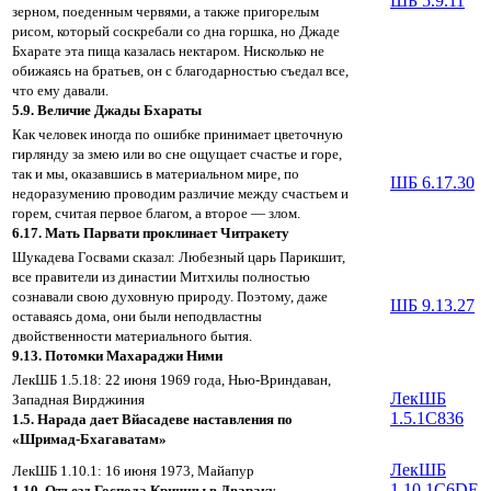
ШБ 5.9.11
зерном, поеденным червями, а также пригорелым
рисом, который соскребали со дна горшка, но Джаде
Бхарате эта пища казалась нектаром. Нисколько не
обижаясь на братьев, он с благодарностью съедал все,
что ему давали.
5.9. Величие Джады Бхараты
Как человек иногда по ошибке принимает цветочную
гирлянду за змею или во сне ощущает счастье и горе,
так и мы, оказавшись в материальном мире, по
ШБ 6.17.30
недоразумению проводим различие между счастьем и
горем, считая первое благом, а второе — злом.
6.17. Мать Парвати проклинает Читракету
Шукадева Госвами сказал: Любезный царь Парикшит,
все правители из династии Митхилы полностью
сознавали свою духовную природу. Поэтому, даже
ШБ 9.13.27
оставаясь дома, они были неподвластны
двойственности материального бытия.
9.13. Потомки Махараджи Ними
ЛекШБ 1.5.18: 22 июня 1969 года, Нью-Вриндаван,
ЛекШБ
Западная Вирджиния
1.5.1C836
1.5. Нарада дает Вйасадеве наставления по
«Шримад-Бхагаватам»
ЛекШБ
ЛекШБ 1.10.1: 16 июня 1973, Майапур
1.10.1C6DE
1.10. Отъезд Господа Кришны в Двараку