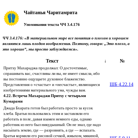
Чайтанья Чаритамрита
Упоминания текста ЧЧ 3.4.176
ЧЧ 3.4.176: «В материальном мире все понятия о плохом и хорошем
являются лишь плодом воображения. Поэтому, говоря: „Это плохо, а
это хорошо“, мы просто заблуждаемся».
Текст
↓
№
Притху Махараджа продолжал: О досточтимые,
спрашивать вас, счастливы ли вы, не имеет смысла, ибо
вы постоянно ощущаете духовное блаженство.
ШБ 4.22.14
Представления о «счастье» и «несчастье», являющиеся
изобретениями материального ума, чужды вам.
4.22. Встреча Махараджи Притху с четырьмя
Кумарами
Джада Бхарата готов был работать просто за кусок
хлеба. Братья пользовались этим и заставляли его
работать в поле, давая взамен немного еды, однако
работник из него был никудышный. Он не знал, где надо
насы́пать землю, где — разровнять, а где — вспахать.
Братья кормили его рисовой сечкой, жмыхом, мякиной,