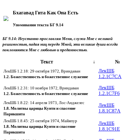
Бхагавад Гита Как Она Есть
Упоминания текста БГ 9.14
БГ 9.14: Неустанно прославляя Меня, служа Мне с великой
решимостью, падая ниц передо Мной, эти великие души всегда
поклоняются Мне с любовью и преданностью.
Текст
↓
№
ЛекШБ
ЛекШБ 1.2.18: 29 октября 1972, Вриндаван
1.2.1C7CA
1.2. Божественность и божественное служение
ЛекШБ
ЛекШБ 1.2.31: 10 ноября 1972, Вриндаван
1.2.1C7F6
1.2. Божественность и божественное служение
ЛекШБ 1.8.22: 14 апреля 1973, Лос-Анджелес
ЛекШБ
1.8. Молитвы царицы Кунти и спасение
1.8.1C87A
Парикшита
ЛекШБ 1.8.45: 25 октября 1974, Майяпур
ЛекШБ
1.8. Молитвы царицы Кунти и спасение
1.8.1C91E
Парикшита