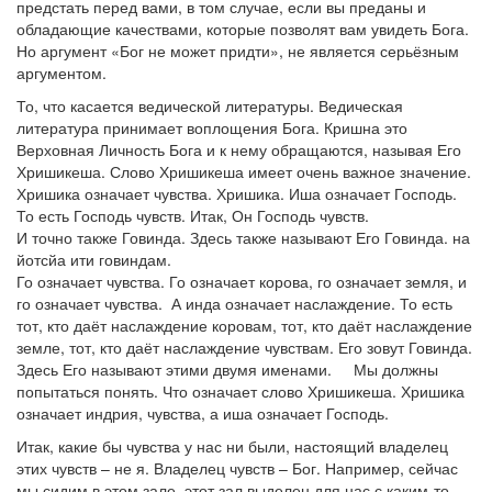
предстать перед вами, в том случае, если вы преданы и
обладающие качествами, которые позволят вам увидеть Бога.
Но аргумент «Бог не может придти», не является серьёзным
аргументом.
То, что касается ведической литературы. Ведическая
литература принимает воплощения Бога. Кришна это
Верховная Личность Бога и к нему обращаются, называя Его
Хришикеша. Слово Хришикеша имеет очень важное значение.
Хришика означает чувства. Хришика. Иша означает Господь.
То есть Господь чувств. Итак, Он Господь чувств.
И точно также Говинда. Здесь также называют Его Говинда. на
йотсйа ити говиндам.
Го означает чувства. Го означает корова, го означает земля, и
го означает чувства. А инда означает наслаждение. То есть
тот, кто даёт наслаждение коровам, тот, кто даёт наслаждение
земле, тот, кто даёт наслаждение чувствам. Его зовут Говинда.
Здесь Его называют этими двумя именами. Мы должны
попытаться понять. Что означает слово Хришикеша. Хришика
означает индрия, чувства, а иша означает Господь.
Итак, какие бы чувства у нас ни были, настоящий владелец
этих чувств – не я. Владелец чувств – Бог. Например, сейчас
мы сидим в этом зале, этот зал выделен для нас с каким-то