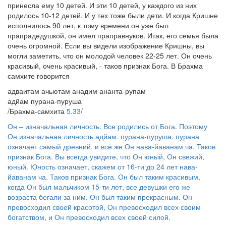
принесла ему 10 детей. И эти 10 детей, у каждого из них
родилось 10-12 детей. И у тех тоже были дети. И когда Кришне
исполнилось 90 лет, к тому времени он уже был
прапрадедушкой, он имел праправнуков. Итак, его семья была
очень огромной. Если вы видели изображение Кришны, вы
могли заметить, что он молодой человек 22-25 лет. Он очень
красивый, очень красивый, - таков признак Бога. В Брахма
самхите говорится
адваитам ачьютам анадим ананта-рупам
адйам пурана-пуруша
/Брахма-самхита
5.33
/
Он – изначальная личность. Все родились от Бога. Поэтому
Он изначальная личность адйам. пурана-пуруша. пурана
означает самый древний, и всё же Он нава-йаванам ча. Таков
признак Бога. Вы всегда увидите, что Он юный, Он свежий,
юный. Юность означает, скажем от 16-ти до 24 лет нава-
йаванам ча. Таков признак Бога. Он был таким красивым,
когда Он был мальчиком 15-ти лет, все девушки его же
возраста бегали за ним. Он был таким прекрасным. Он
превосходил своей красотой, Он превосходил всех своим
богатством, и Он превосходил всех своей силой.