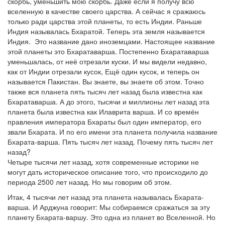
скорбь, уменьшить мою скорбь. Даже если я получу всю
вселенную в качестве своего царства. А сейчас я сражаюсь
только ради царства этой планеты, то есть Индии. Раньше
Индия называлась Бхаратой. Теперь эта земля называется
Индия. Это название дано иноземцами. Настоящее название
этой планеты это Бхаратаварша. Постепенно Бхаратаварша
уменьшалась, от неё отрезали куски. И мы видели недавно,
как от Индии отрезали кусок, Ещё один кусок, и теперь он
называется Пакистан. Вы знаете, вы знаете об этом. Точно
также вся планета пять тысяч лет назад была известна как
Бхаратаварша. А до этого, тысячи и миллионы лет назад эта
планета была известна как Илаврита варша. И со времён
правления императора Бхараты был один император, его
звали Бхарата. И по его имени эта планета получила название
Бхарата-варша. Пять тысяч лет назад. Почему пять тысяч лет
назад?
Четыре тысячи лет назад, хотя современные историки не
могут дать историческое описание того, что происходило до
периода 2500 лет назад. Но мы говорим об этом.
Итак, 4 тысячи лет назад эта планета называлась Бхарата-
варша. И Арджуна говорит: Мы собираемся сражаться за эту
планету Бхарата-варшу. Это одна из планет во Вселенной. Но