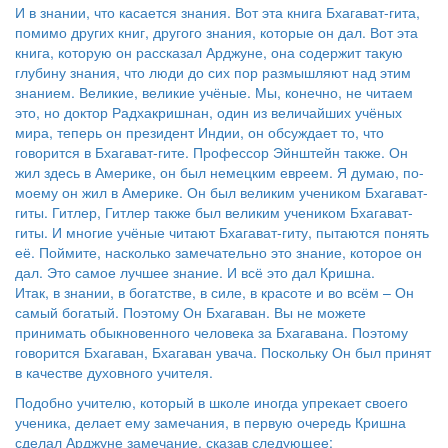
И в знании, что касается знания. Вот эта книга Бхагават-гита,
помимо других книг, другого знания, которые он дал.
Вот эта
книга, которую он рассказал Арджуне, она содержит такую
глубину знания, что люди до сих пор размышляют над этим
знанием. Великие, великие учёные. Мы, конечно, не читаем
это, но доктор Радхакришнан, один из величайших учёных
мира, теперь он президент Индии, он обсуждает то, что
говорится в Бхагават-гите. Профессор Эйнштейн также. Он
жил здесь в Америке, он был немецким евреем. Я думаю, по-
моему он жил в Америке. Он был великим учеником Бхагават-
гиты. Гитлер, Гитлер также был великим учеником Бхагават-
гиты. И многие учёные читают Бхагават-гиту, пытаются понять
её. Поймите, насколько замечательно это знание, которое он
дал. Это самое лучшее знание. И всё это дал Кришна.
Итак, в знании, в богатстве, в силе, в красоте и во всём – Он
самый богатый. Поэтому Он Бхагаван. Вы не можете
принимать обыкновенного человека за Бхагавана. Поэтому
говорится Бхагаван, Бхагаван увача. Поскольку Он был принят
в качестве духовного учителя.
Подобно учителю, который в школе иногда упрекает своего
ученика, делает ему замечания, в первую очередь Кришна
сделал Арджуне замечание, сказав следующее: