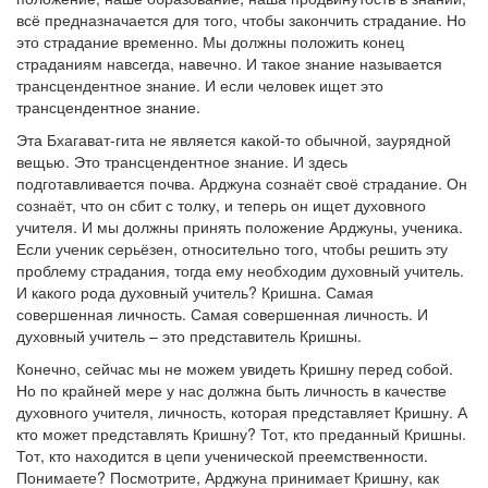
всё предназначается для того, чтобы закончить страдание. Но
это страдание временно. Мы должны положить конец
страданиям навсегда, навечно. И такое знание называется
трансцендентное знание. И если человек ищет это
трансцендентное знание.
Эта Бхагават-гита не является какой-то обычной, заурядной
вещью. Это трансцендентное знание. И здесь
подготавливается почва. Арджуна сознаёт своё страдание. Он
сознаёт, что он сбит с толку, и теперь он ищет духовного
учителя. И мы должны принять положение Арджуны, ученика.
Если ученик серьёзен, относительно того, чтобы решить эту
проблему страдания, тогда ему необходим духовный учитель.
И какого рода духовный учитель? Кришна. Самая
совершенная личность. Самая совершенная личность. И
духовный учитель – это представитель Кришны.
Конечно, сейчас мы не можем увидеть Кришну перед собой.
Но по крайней мере у нас должна быть личность в качестве
духовного учителя, личность, которая представляет Кришну. А
кто может представлять Кришну? Тот, кто преданный Кришны.
Тот, кто находится в цепи ученической преемственности.
Понимаете? Посмотрите, Арджуна принимает Кришну, как