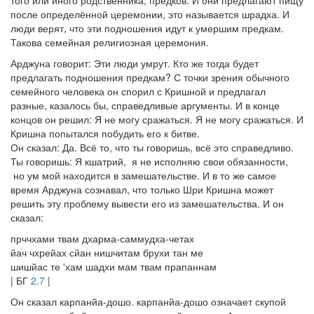
того или иного родственника, предков. И они предлагают пищу
после определённой церемонии, это называется шрадха. И
люди верят, что эти подношения идут к умершим предкам.
Такова семейная религиозная церемония.
Арджуна говорит: Эти люди умрут. Кто же тогда будет
предлагать подношения предкам? С точки зрения обычного
семейного человека он спорил с Кришной и предлагал
разные, казалось бы, справедливые аргументы. И в конце
концов он решил: Я не могу сражаться. Я не могу сражаться. И
Кришна попытался побудить его к битве.
Он сказал: Да. Всё то, что ты говоришь, всё это справедливо.
Ты говоришь: Я кшатрий, я не исполняю свои обязанности,
но ум мой находится в замешательстве. И в то же самое
время Арджуна сознавал, что только Шри Кришна может
решить эту проблему вывести его из замешательства. И он
сказал:
прччхами твам дхарма-саммудха-четах
йач чхрейах сйан нишчитам брухи тан ме
шишйас те 'хам шадхи мам твам прапаннам
| БГ
2.7
|
Он сказал карпанйа-дошо. карпанйа-дошо означает скупой