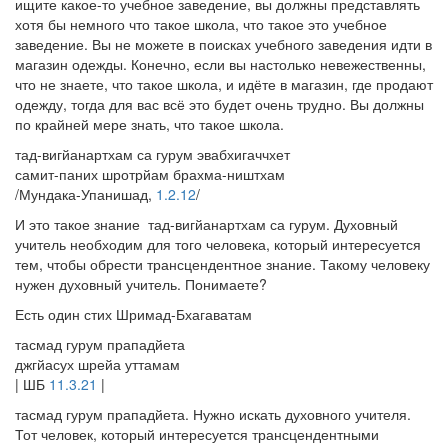
ищите какое-то учебное заведение, вы должны представлять
хотя бы немного что такое школа, что такое это учебное
заведение. Вы не можете в поисках учебного заведения идти в
магазин одежды. Конечно, если вы настолько невежественны,
что не знаете, что такое школа, и идёте в магазин, где продают
одежду, тогда для вас всё это будет очень трудно. Вы должны
по крайней мере знать, что такое школа.
тад-вигйанартхам са гурум эвабхигаччхет
самит-паних шротрйам брахма-ништхам
/Мундака-Упанишад,
1.2.12
/
И это такое знание тад-вигйанартхам са гурум. Духовный
учитель необходим для того человека, который интересуется
тем, чтобы обрести трансцендентное знание. Такому человеку
нужен духовный учитель. Понимаете?
Есть один стих Шримад-Бхагаватам
тасмад гурум прападйета
джгйасух шрейа уттамам
| ШБ
11.3.21
|
тасмад гурум прападйета. Нужно искать духовного учителя.
Тот человек, который интересуется трансцендентными