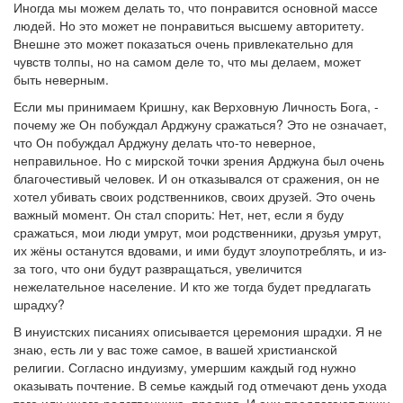
Иногда мы можем делать то, что понравится основной массе
людей. Но это может не понравиться высшему авторитету.
Внешне это может показаться очень привлекательно для
чувств толпы, но на самом деле то, что мы делаем, может
быть неверным.
Если мы принимаем Кришну, как Верховную Личность Бога, -
почему же Он побуждал Арджуну сражаться? Это не означает,
что Он побуждал Арджуну делать что-то неверное,
неправильное. Но с мирской точки зрения Арджуна был очень
благочестивый человек. И он отказывался от сражения, он не
хотел убивать своих родственников, своих друзей. Это очень
важный момент. Он стал спорить: Нет, нет, если я буду
сражаться, мои люди умрут, мои родственники, друзья умрут,
их жёны останутся вдовами, и ими будут злоупотреблять, и из-
за того, что они будут развращаться, увеличится
нежелательное население. И кто же тогда будет предлагать
шрадху?
В инуистских писаниях описывается церемония шрадхи. Я не
знаю, есть ли у вас тоже самое, в вашей христианской
религии. Согласно индуизму, умершим каждый год нужно
оказывать почтение. В семье каждый год отмечают день ухода