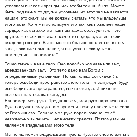
условием выплаты аренды, или чтобы там ни было. Может
быть, под каким то другим условием, но этот зал не является
нашим, это факт. Мы не должны считать, что мы владельцы
этого зала. Хотя мы используем это так, как пожелает наше
сердце, как мы захотим, как нам заблагорассудится, - это
другое. Но если возникает какое-то недоразумение, если
владелец говорит: Вы не можете больше оставаться в этом
зале, покиньте помещение, я вынужден покинуть это
помещение, - понимаете?
Точно также и наше тело. Оно подобно комнате или залу,
арендованному залу. Это тело дано нам Богом с
определёнными условиями. Но как только Бог скажет: а
теперь освободи пространство этого тела – я вынужден буду
освободить это пространство, выйти отсюда. И никто не
позволит нам оставаться здесь.
Например, моя рука. Предположим, моя рука парализована.
Рука получает силу до того времени, пока у нас есть эта сила
от Всевышнего. Если же моя рука парализована, то её
невозможно вылечить. Нет никаких средств. Поэтому мы не
являемся владельцами этого тела.
Мы не являемся владельцами чувств. Чувства словно взяты в