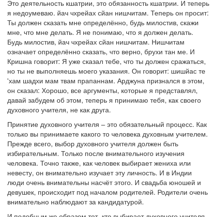
Это деятельность кшатрии, это обязанность кшатрии. И теперь
я недоумеваю. йач чхрейах сйан нишчитам. Теперь он просит:
Ты должен сказать мне определённо, будь милостив, скажи
мне, что мне делать. Я не понимаю, что я должен делать.
Будь милостив, йач чхрейах сйан нишчитам. Нишчитам
означает определённо сказать, что верно, брухи тан ме. И
Кришна говорит: Я уже сказал тебе, что ты должен сражаться,
но ты не выполняешь моего указания. Он говорит: шишйас те
'хам шадхи мам твам прапаннам. Арджуна признался в этом,
он сказал: Хорошо, все аргументы, которые я представлял,
давай забудем об этом, теперь я принимаю тебя, как своего
духовного учителя, не как друга.
Принятие духовного учителя – это обязательный процесс. Как
только вы принимаете какого то человека духовным учителем.
Прежде всего, выбор духовного учителя должен быть
избирательным. Только после внимательного изучения
человека. Точно также, как человек выбирает жениха или
невесту, он внимательно изучает эту личность. И в Индии
люди очень внимательны насчёт этого. И свадьба юношей и
девушек, происходит под началом родителей. Родители очень
внимательно наблюдают за кандидатурой.
И подобным же образом тот, кто выбирает духовного учителя.