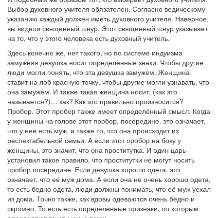
Выбор духовного учителя обязателен. Согласно ведическому
указанию каждый должен иметь духовного учителя. Наверное,
вы видели священный шнур. Этот священный шнур указывает
на то, что у этого человека есть духовный учитель.
Здесь конечно же, нет такого, но по системе индуизма
замужняя девушка носит определённые знаки. Чтобы другие
люди могли понять, что эта девушка замужем. Женщина
ставит на лоб красную точку, чтобы другие могли узнавать, что
она замужем. И также такая женщина носит, (как это
называется?)… как? Как это правильно произносится?
Пробор. Этот пробор также имеет определённый смысл. Когда
у женщины на голове этот пробор, посередине, это означает,
что у неё есть муж, и также то, что она происходит из
респектабельной семьи. А если этот пробор на боку у
женщины, это значит, что она проститутка. И один царь
установил такое правило, что проститутки не могут носить
пробор посередине. Если девушка хорошо одета, это
означает, что её муж дома. А если она не очень хорошо одета,
то есть бедно одета, люди должны понимать, что её муж уехал
из дома. Точно также, как вдовы одеваются очень бедно и
скромно. То есть есть определённые признаки, по которым