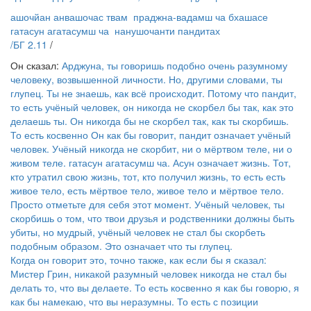
ашочйан анвашочас твам праджна-вадамш ча бхашасе
гатасун агатасумш ча нанушочанти пандитах
/
БГ
2.11
/
Он сказал:
Арджуна, ты говоришь подобно очень разумному
человеку, возвышенной личности. Но, другими словами, ты
глупец. Ты не знаешь, как всё происходит. Потому что пандит,
то есть учёный человек, он никогда не скорбел бы так, как это
делаешь ты. Он никогда бы не скорбел так, как ты скорбишь.
То есть косвенно Он как бы говорит, пандит означает учёный
человек. Учёный никогда не скорбит, ни о мёртвом теле, ни о
живом теле. гатасун агатасумш ча. Асун означает жизнь. Тот,
кто утратил свою жизнь, тот, кто получил жизнь, то есть есть
живое тело, есть мёртвое тело, живое тело и мёртвое тело.
Просто отметьте для себя этот момент. Учёный человек, ты
скорбишь о том, что твои друзья и родственники должны быть
убиты, но мудрый, учёный человек не стал бы скорбеть
подобным образом. Это означает что ты глупец.
Когда он говорит это, точно также, как если бы я сказал:
Мистер Грин, никакой разумный человек никогда не стал бы
делать то, что вы делаете. То есть косвенно я как бы говорю, я
как бы намекаю, что вы неразумны. То есть с позиции