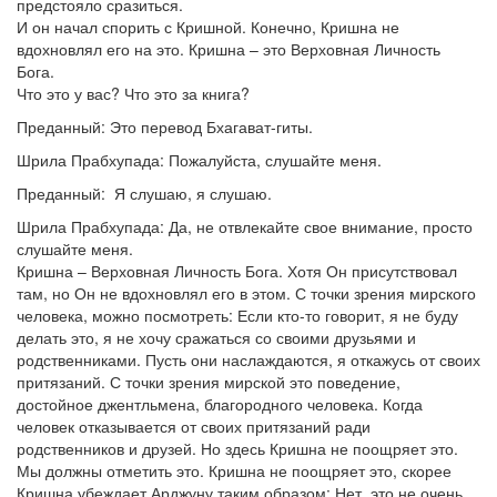
предстояло сразиться.
И он начал спорить с Кришной. Конечно, Кришна не
вдохновлял его на это. Кришна – это Верховная Личность
Бога.
Что это у вас? Что это за книга?
Преданный: Это перевод Бхагават-гиты.
Шрила Прабхупада: Пожалуйста, слушайте меня.
Преданный: Я слушаю, я слушаю.
Шрила Прабхупада: Да, не отвлекайте свое внимание, просто
слушайте меня.
Кришна – Верховная Личность Бога. Хотя Он присутствовал
там, но Он не вдохновлял его в этом. С точки зрения мирского
человека, можно посмотреть: Если кто-то говорит, я не буду
делать это, я не хочу сражаться со своими друзьями и
родственниками. Пусть они наслаждаются, я откажусь от своих
притязаний. С точки зрения мирской это поведение,
достойное джентльмена, благородного человека. Когда
человек отказывается от своих притязаний ради
родственников и друзей. Но здесь Кришна не поощряет это.
Мы должны отметить это. Кришна не поощряет это, скорее
Кришна убеждает Арджуну таким образом: Нет, это не очень