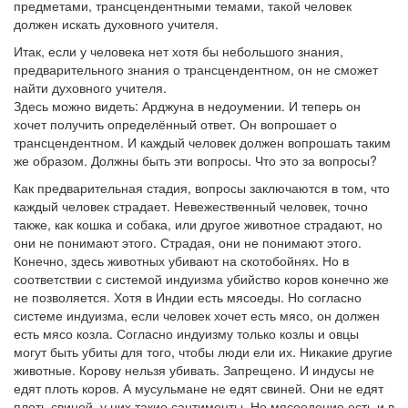
предметами, трансцендентными темами, такой человек
должен искать духовного учителя.
Итак, если у человека нет хотя бы небольшого знания,
предварительного знания о трансцендентном, он не сможет
найти духовного учителя.
Здесь можно видеть: Арджуна в недоумении. И теперь он
хочет получить определённый ответ. Он вопрошает о
трансцендентном. И каждый человек должен вопрошать таким
же образом. Должны быть эти вопросы. Что это за вопросы?
Как предварительная стадия, вопросы заключаются в том, что
каждый человек страдает. Невежественный человек, точно
также, как кошка и собака, или другое животное страдают, но
они не понимают этого. Страдая, они не понимают этого.
Конечно, здесь животных убивают на скотобойнях. Но в
соответствии с системой индуизма убийство коров конечно же
не позволяется. Хотя в Индии есть мясоеды. Но согласно
системе индуизма, если человек хочет есть мясо, он должен
есть мясо козла. Согласно индуизму только козлы и овцы
могут быть убиты для того, чтобы люди ели их. Никакие другие
животные. Корову нельзя убивать. Запрещено. И индусы не
едят плоть коров. А мусульмане не едят свиней. Они не едят
плоть свиней, у них такие сантименты. Но мясоедение есть и в