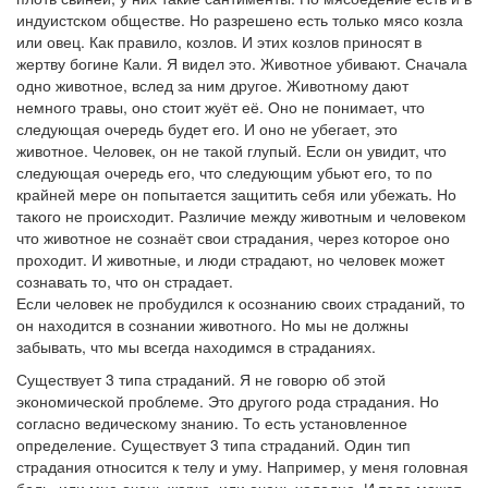
индуистском обществе. Но разрешено есть только мясо козла
или овец. Как правило, козлов. И этих козлов приносят в
жертву богине Кали. Я видел это. Животное убивают. Сначала
одно животное, вслед за ним другое. Животному дают
немного травы, оно стоит жуёт её. Оно не понимает, что
следующая очередь будет его. И оно не убегает, это
животное. Человек, он не такой глупый. Если он увидит, что
следующая очередь его, что следующим убьют его, то по
крайней мере он попытается защитить себя или убежать. Но
такого не происходит. Различие между животным и человеком
что животное не сознаёт свои страдания, через которое оно
проходит. И животные, и люди страдают, но человек может
сознавать то, что он страдает.
Если человек не пробудился к осознанию своих страданий, то
он находится в сознании животного. Но мы не должны
забывать, что мы всегда находимся в страданиях.
Существует 3 типа страданий. Я не говорю об этой
экономической проблеме. Это другого рода страдания. Но
согласно ведическому знанию. То есть установленное
определение. Существует 3 типа страданий. Один тип
страдания относится к телу и уму. Например, у меня головная