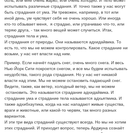
боль, или мне очень жарко, или очень холодно. И тело может
испытывать различные страдания. И точно также у нас могут
быть страдания от ума. Ум тревожен, например, в тот или
иной день, ум чувствует себя не очень хорошо. Или иногда
кто-то обзывает меня, я страдаю, или утрачиваю что-то, или
теряю друга, - так много вещей может случиться. Итак,
страдания тела и ума.
И страдания от природы. Они называются адхидайвика. То
есть то, что мы не можем контролировать. Какое страдание ни
возьми, у нас нет власти над ним.
Пример. Если начнёт падать снег, очень много снега. И весь
Нью-Йорк Сити покроется снегом, и все мы будем испытывать
неудобства, такого рода страдания. Но у нас нет никакой
власти над этим. Мы не можем остановить падающий снег.
Видите, также, как ветер, холодный ветер, мы не можем
остановить. Это называется страдание адхидайвика. И
страдание ума и страдание тела называется адхьятмика. И
также адхибхаутика, когда на нас нападают живые существа,
враги и животные, или какой-то червяк, так много разных
вариантов.
И эти три вида страданий существуют всегда. Но мы не хотим
этих страданий. И приходит вопрос, теперь Арджуна сознаёт