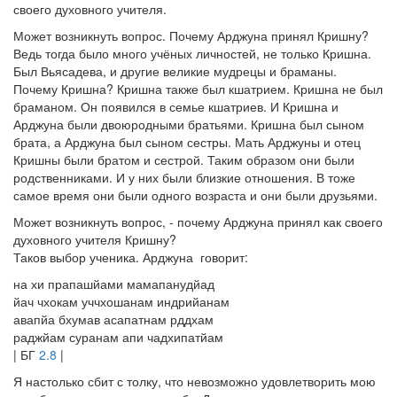
своего духовного учителя.
Может возникнуть вопрос. Почему Арджуна принял Кришну?
Ведь тогда было много учёных личностей, не только Кришна.
Был Вьясадева, и другие великие мудрецы и браманы.
Почему Кришна? Кришна также был кшатрием. Кришна не был
браманом. Он появился в семье кшатриев. И Кришна и
Арджуна были двоюродными братьями. Кришна был сыном
брата, а Арджуна был сыном сестры. Мать Арджуны и отец
Кришны были братом и сестрой. Таким образом они были
родственниками. И у них были близкие отношения. В тоже
самое время они были одного возраста и они были друзьями.
Может возникнуть вопрос, - почему Арджуна принял как своего
духовного учителя Кришну?
Таков выбор ученика. Арджуна говорит:
на хи прапашйами мамапанудйад
йач чхокам уччхошанам индрийанам
авапйа бхумав асапатнам рддхам
раджйам суранам апи чадхипатйам
| БГ
2.8
|
Я настолько сбит с толку, что невозможно удовлетворить мою