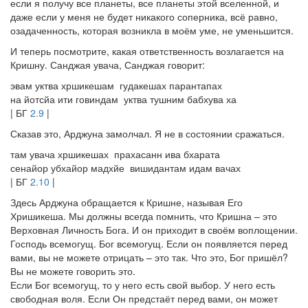
если я получу все планеты, все планеты этой вселенной, и
даже если у меня не будет никакого соперника, всё равно,
озадаченность, которая возникла в моём уме, не уменьшится.
И теперь посмотрите, какая ответственность возлагается на
Кришну. Санджая увача, Санджая говорит:
эвам уктва хршикешам гудакешах парантапах
на йотсйа ити говиндам уктва тушним бабхува ха
| БГ
2.9
|
Сказав это, Арджуна замолчал. Я не в состоянии сражаться.
там увача хршикешах прахасанн ива бхарата
сенайор убхайор мадхйе вишидантам идам вачах
| БГ
2.10
|
Здесь Арджуна обращается к Кришне, называя Его
Хришикеша. Мы должны всегда помнить, что Кришна – это
Верховная Личность Бога. И он приходит в своём воплощении.
Господь всемогущ. Бог всемогущ. Если он появляется перед
вами, вы не можете отрицать – это так. Что это, Бог пришёл?
Вы не можете говорить это.
Если Бог всемогущ, то у него есть свой выбор. У него есть
свободная воля. Если Он предстаёт перед вами, он может