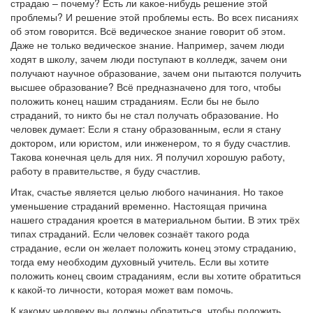
страдаю – почему? Есть ли какое-нибудь решение этой
проблемы? И решение этой проблемы есть. Во всех писаниях
об этом говорится. Всё ведическое знание говорит об этом.
Даже не только ведическое знание. Например, зачем люди
ходят в школу, зачем люди поступают в колледж, зачем они
получают научное образование, зачем они пытаются получить
высшее образование? Всё предназначено для того, чтобы
положить конец нашим страданиям. Если бы не было
страданий, то никто бы не стал получать образование. Но
человек думает: Если я стану образованным, если я стану
доктором, или юристом, или инженером, то я буду счастлив.
Такова конечная цель для них. Я получил хорошую работу,
работу в правительстве, я буду счастлив.
Итак, счастье является целью любого начинания. Но такое
уменьшение страданий временно. Настоящая причина
нашего страдания кроется в материальном бытии. В этих трёх
типах страданий. Если человек сознаёт такого рода
страдание, если он желает положить конец этому страданию,
тогда ему необходим духовный учитель. Если вы хотите
положить конец своим страданиям, если вы хотите обратиться
к какой-то личности, которая может вам помочь.
К какому человеку вы должны обратиться, чтобы положить