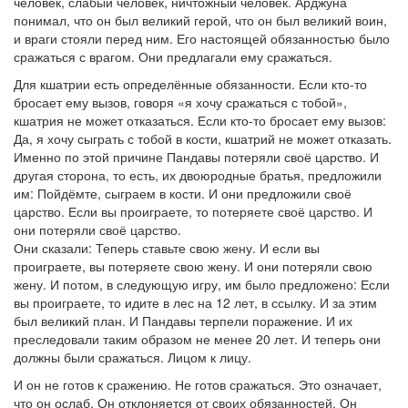
человек, слабый человек, ничтожный человек. Арджуна
понимал, что он был великий герой, что он был великий воин,
и враги стояли перед ним. Его настоящей обязанностью было
сражаться с врагом. Они предлагали ему сражаться.
Для кшатрии есть определённые обязанности. Если кто-то
бросает ему вызов, говоря «я хочу сражаться с тобой»,
кшатрия не может отказаться. Если кто-то бросает ему вызов:
Да, я хочу сыграть с тобой в кости, кшатрий не может отказать.
Именно по этой причине Пандавы потеряли своё царство. И
другая сторона, то есть, их двоюродные братья, предложили
им: Пойдёмте, сыграем в кости. И они предложили своё
царство. Если вы проиграете, то потеряете своё царство. И
они потеряли своё царство.
Они сказали: Теперь ставьте свою жену. И если вы
проиграете, вы потеряете свою жену. И они потеряли свою
жену. И потом, в следующую игру, им было предложено: Если
вы проиграете, то идите в лес на 12 лет, в ссылку. И за этим
был великий план. И Пандавы терпели поражение. И их
преследовали таким образом не менее 20 лет. И теперь они
должны были сражаться. Лицом к лицу.
И он не готов к сражению. Не готов сражаться. Это означает,
что он ослаб. Он отклоняется от своих обязанностей. Он