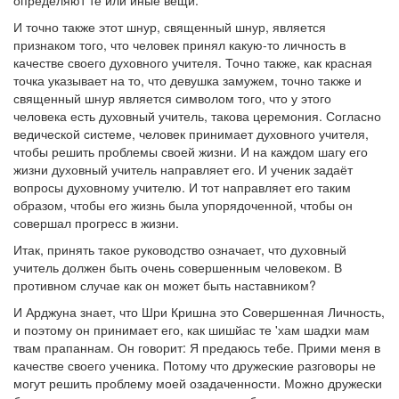
определяют те или иные вещи.
И точно также этот шнур, священный шнур, является
признаком того, что человек принял какую-то личность в
качестве своего духовного учителя. Точно также, как красная
точка указывает на то, что девушка замужем, точно также и
священный шнур является символом того, что у этого
человека есть духовный учитель, такова церемония. Согласно
ведической системе, человек принимает духовного учителя,
чтобы решить проблемы своей жизни. И на каждом шагу его
жизни духовный учитель направляет его. И ученик задаёт
вопросы духовному учителю. И тот направляет его таким
образом, чтобы его жизнь была упорядоченной, чтобы он
совершал прогресс в жизни.
Итак, принять такое руководство означает, что духовный
учитель должен быть очень совершенным человеком. В
противном случае как он может быть наставником?
И Арджуна знает, что Шри Кришна это Совершенная Личность,
и поэтому он принимает его, как шишйас те 'хам шадхи мам
твам прапаннам. Он говорит: Я предаюсь тебе. Прими меня в
качестве своего ученика. Потому что дружеские разговоры не
могут решить проблему моей озадаченности. Можно дружески