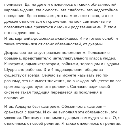
понимает: Да, на деле я отклоняюсь от своих обязанностей,
карпанйа-дошо, эта скупость, эта слабость, это недостойное
поведение. Дошо означает, что на мне лежит вина, и я не
должен отклоняться от сражения, но мои сантименты не
позволяют мне сражаться с моими родственниками. В этом
его озадаченность.
Итак, карпанйа-дошопахата-свабхавах. И не только ослаб, я
также отклонился от своих обязанностей, от дхармы.
Дхарма соответствует разным положениям. Положению
брамана, представителю интеллектуального класса людей.
Кшатриям, администраторам, вайшьям, торговцам и шудрам.
Шудры это рабочие. Эти 4 подразделения общества
существуют всегда. Сейчас вы можете называть это по-
разному, это не имеет значения, но в каждом обществе во все
времена существуют эти деления. Согласно ведической
системе такая традиция передаётся из поколения в
поколение.
Итак, Арджуна был кшатрием. Обязанность кшатрия –
сражаться с врагом. И он не выполнял эти обязанности, эти
указания. Поэтому он понимает дхарма-саммудха-четах. О, я
отклоняюсь от своей религии. Я также отклоняюсь от религии.