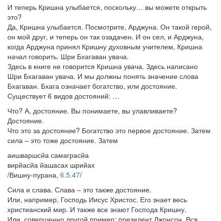
И теперь Кришна улыбается, поскольку… вы можете открыть
это?
Да, Кришна улыбается. Посмотрите, Арджуна. Он такой герой,
он мой друг, и теперь он так озадачен. И он сел, и Арджуна,
когда Арджуна принял Кришну духовным учителем, Кришна
начал говорить. Шри Бхагаван увача.
Здесь в книге не говорится Кришна увача. Здесь написано
Шри Бхагаван увача. И мы должны понять значение слова
Бхагаван. Бхага означает богатство, или достояние.
Существует 6 видов достояний: …
Что? А, достояние. Вы понимаете, вы улавливаете?
Достояние.
Что это за достояние? Богатство это первое достояние. Затем
сила – это тоже достояние. Затем
аишваршсйа самаграсйа
вирйасйа йашасах шрийах
/Вишну-пурана,
6.5.47
/
Сила и слава. Слава – это также достояние.
Или, например, Господь Иисус Христос. Его знает весь
христианский мир. И также все знают Господа Кришну.
Или, совершенно другой пример: президент Джонсон. Вся