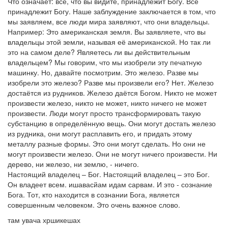
Что означает: всё, что вы видите, принадлежит Богу. Всё
принадлежит Богу. Наше заблуждение заключается в том, что
мы заявляем, все люди мира заявляют, что они владельцы.
Например: Это американская земля. Вы заявляете, что вы
владельцы этой земли, называя её американской. Но так ли
это на самом деле? Являетесь ли вы действительным
владельцем? Мы говорим, что мы изобрели эту печатную
машинку. Но, давайте посмотрим. Это железо. Разве мы
изобрели это железо? Разве мы произвели его? Нет. Железо
достаётся из рудников. Железо даётся Богом. Никто не может
произвести железо, никто не может, никто ничего не может
произвести. Люди могут просто трансформировать такую
субстанцию в определённую вещь. Они могут достать железо
из рудника, они могут расплавить его, и придать этому
металлу разные формы. Это они могут сделать. Но они не
могут произвести железо. Они не могут ничего произвести. Ни
дерево, ни железо, ни землю, - ничего.
Настоящий владелец – Бог. Настоящий владелец – это Бог.
Он владеет всем. ишавасйам идам сарвам. И это - сознание
Бога. Тот, кто находится в сознании Бога, является
совершенным человеком. Это очень важное слово.
там увача хршикешах