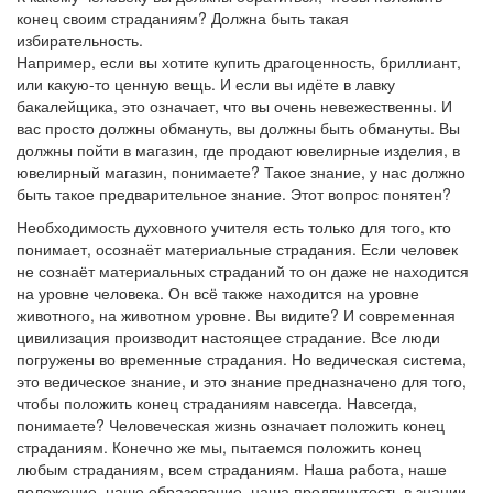
конец своим страданиям? Должна быть такая
избирательность.
Например, если вы хотите купить драгоценность, бриллиант,
или какую-то ценную вещь. И если вы идёте в лавку
бакалейщика, это означает, что вы очень невежественны. И
вас просто должны обмануть, вы должны быть обмануты. Вы
должны пойти в магазин, где продают ювелирные изделия, в
ювелирный магазин, понимаете? Такое знание, у нас должно
быть такое предварительное знание. Этот вопрос понятен?
Необходимость духовного учителя есть только для того, кто
понимает, осознаёт материальные страдания. Если человек
не сознаёт материальных страданий то он даже не находится
на уровне человека. Он всё также находится на уровне
животного, на животном уровне. Вы видите? И современная
цивилизация производит настоящее страдание. Все люди
погружены во временные страдания. Но ведическая система,
это ведическое знание, и это знание предназначено для того,
чтобы положить конец страданиям навсегда. Навсегда,
понимаете? Человеческая жизнь означает положить конец
страданиям. Конечно же мы, пытаемся положить конец
любым страданиям, всем страданиям. Наша работа, наше
положение, наше образование, наша продвинутость в знании,