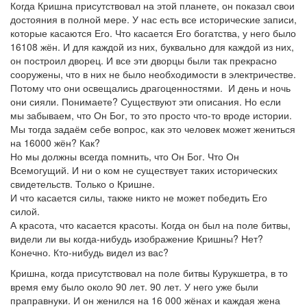
Когда Кришна присутствовал на этой планете, он показал свои
достояния в полной мере. У нас есть все исторические записи,
которые касаются Его. Что касается Его богатства, у него было
16108 жён. И для каждой из них, буквально для каждой из них,
он построил дворец. И все эти дворцы были так прекрасно
сооружены, что в них не было необходимости в электричестве.
Потому что они освещались драгоценностями. И день и ночь
они сияли. Понимаете? Существуют эти описания. Но если
мы забываем, что Он Бог, то это просто что-то вроде истории.
Мы тогда задаём себе вопрос, как это человек может жениться
на 16000 жён? Как?
Но мы должны всегда помнить, что Он Бог. Что Он
Всемогущий. И ни о ком не существует таких исторических
свидетельств. Только о Кришне.
И что касается силы, также никто не может победить Его
силой.
А красота, что касается красоты. Когда он был на поле битвы,
видели ли вы когда-нибудь изображение Кришны? Нет?
Конечно. Кто-нибудь видел из вас?
Кришна, когда присутствовал на поле битвы Курукшетра, в то
время ему было около 90 лет. 90 лет. У него уже были
праправнуки. И он женился на 16 000 жёнах и каждая жена