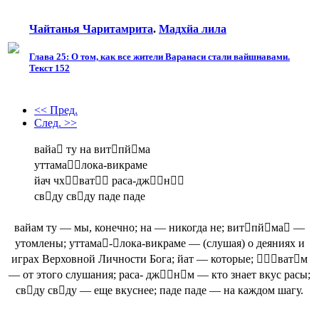
Чайтанья Чаритамрита
.
Мадхйа лила
Глава 25: О том, как все жители Варанаси стали вайшнавами.
Текст 152
<< Пред.
След. >>
вайа ту на витпйма
уттамалока-викраме
йач чхват раса-джн
свду свду паде паде
вайам ту — мы, конечно; на — никогда не; витпйма —
утомлены; уттама-лока-викраме — (слушая) о деяниях и
играх Верховной Личности Бога; йат — которые; ватм
— от этого слушания; раса- джнм — кто знает вкус расы;
свду свду — еще вкуснее; паде паде — на каждом шагу.