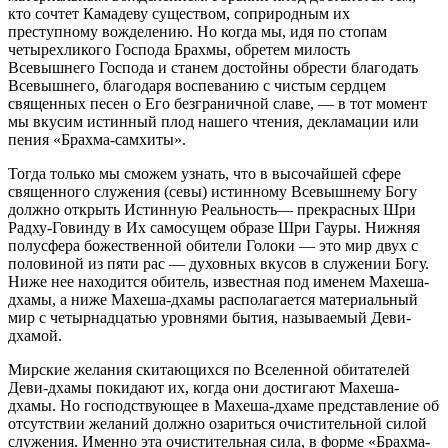
кто сочтет Камадеву существом, соприродным их
преступному вожделению. Но когда мы, идя по стопам
четырехликого Господа Брахмы, обретем милость
Всевышнего Господа и станем достойны обрести благодать
Всевышнего, благодаря воспеванию с чистым сердцем
священных песен о Его безграничной славе, — в тот момент
мы вкусим истинный плод нашего чтения, декламации или
пения «Брахма-самхиты».
Тогда только мы сможем узнать, что в высочайшей сфере
священного служения (севы) истинному Всевышнему Богу
должно открыть Истинную Реальность— прекрасных Шри
Радху-Говинду в Их самосущем образе Шри Гауры. Нижняя
полусфера божественной обители Голоки — это мир двух с
половиной из пяти рас — духовных вкусов в служении Богу.
Ниже нее находится обитель, известная под именем Махеша-
дхамы, а ниже Махеша-дхамы располагается материальный
мир с четырнадцатью уровнями бытия, называемый Деви-
дхамой.
Мирские желания скитающихся по Вселенной обитателей
Деви-дхамы покидают их, когда они достигают Махеша-
дхамы. Но господствующее в Махеша-дхаме представление об
отсутствии желаний должно озариться очистительной силой
служения. Именно эта очистительная сила, в форме «Брахма-