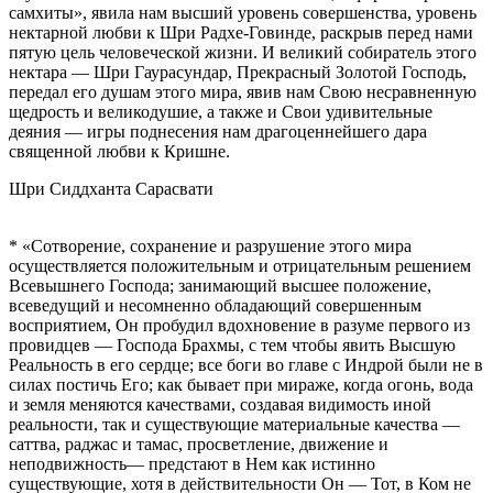
самхиты», явила нам высший уровень совершенства, уровень
нектарной любви к Шри Радхе-Говинде, раскрыв перед нами
пятую цель человеческой жизни. И великий собиратель этого
нектара — Шри Гаурасундар, Прекрасный Золотой Господь,
передал его душам этого мира, явив нам Свою несравненную
щедрость и великодушие, а также и Свои удивительные
деяния — игры поднесения нам драгоценнейшего дара
священной любви к Кришне.
Шри Сиддханта Сарасвати
* «Сотворение, сохранение и разрушение этого мира
осуществляется положительным и отрицательным решением
Всевышнего Господа; занимающий высшее положение,
всеведущий и несомненно обладающий совершенным
восприятием, Он пробудил вдохновение в разуме первого из
провидцев — Господа Брахмы, с тем чтобы явить Высшую
Реальность в его сердце; все боги во главе с Индрой были не в
силах постичь Его; как бывает при мираже, когда огонь, вода
и земля меняются качествами, создавая видимость иной
реальности, так и существующие материальные качества —
саттва, раджас и тамас, просветление, движение и
неподвижность— предстают в Нем как истинно
существующие, хотя в действительности Он — Тот, в Ком не