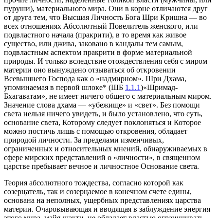
пуруши), материального мира. Они в корне отличаются друг
от друга тем, что Высшая Личность Бога Шри Кришна — во
всех отношениях Абсолютный Повелитель женского, или
подвластного начала (пракрити), в то время как живое
существо, или джива, заковано в кандалы тем самым,
подвластным аспектом пракрити в форме материальной
природы. И только вследствие отождествления себя с миром
материи оно вынуждено отзываться об откровении
Всевышнего Господа как о «надмирном». Шри Дхама,
упоминаемая в первой шлоке* (ШБ
1.1.1
)«Шримад-
Бхагаватам», не имеет ничего общего с материальным миром.
Значение слова дхама — «убежище» и «свет». Без помощи
света нельзя ничего увидеть, и было установлено, что суть,
основание света, Которому следует поклоняться и Которое
можно постичь лишь с помощью откровения, обладает
природой личности. За пределами изменчивых,
ограниченных и относительных мнений, обнаруживаемых в
сфере мирских представлений о «личности», в священном
царстве пребывает вечное и личностное Основание света.
Теория абсолютного тождества, согласно которой как
созерцатель, так и созерцаемое в конечном счете едины,
основана на неполных, ущербных представлениях царства
материи. Очаровывающая и вводящая в заблуждение энергия
этого мира, майя-шакти, не обладает властью ограничивать