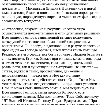
безграничность своего неизмеримо могущественного
повелителя — Махешвары (Вишну). Приведенное в пятой
главе настоящей книги описание этой святыни опровергает
ошибочную, порожденную мирским мышлением философию
абсолютного тождества.
«Сотворение, сохранение и разрушение этого мира
осуществляется положительным и отрицательным решением
Всевышнего Господа; занимающий высшее положение,
всеведущий и несомненно обладающий совершенным
восприятием, Он пробудил вдохновение в разуме первого из
провидцев — Господа Брахмы, с тем чтобы явить Высшую
Реальность в его сердце; все боги во главе с Индрой были не в
силах постичь Его; как бывает при мираже, когда огонь, вода
и земля меняются качествами, создавая видимость иной
реальности, так и существующие материальные качества —
саттва, раджас и тамас, просветление, движение и
неподвижность— предстают в Нем как истинно
существующие, хотя в действительности Он — Тот, в Ком не
может быть чего-то вещественного; ни при каких условиях в
Нем не может быть никакого обмана. Мы медитируем на
Всевышнего Господа, самая природа Которого есть
воплощение истины. [Мы поклоняемся Тому Собственному
"Я” Высшей Истины, Господу Гокула-Враджа-дхамы, Шри
Кришне, храня в наших сердцах память о Его божественном