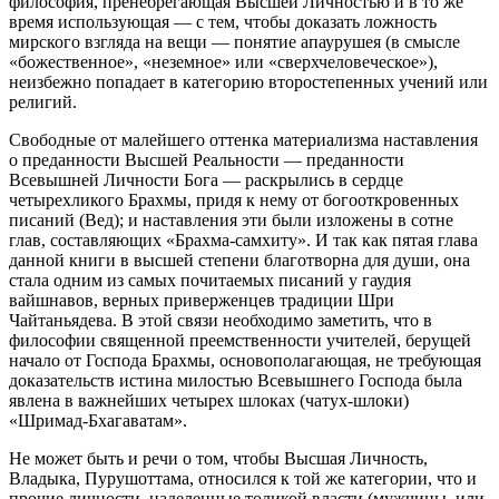
философия, пренебрегающая Высшей Личностью и в то же
время использующая — с тем, чтобы доказать ложность
мирского взгляда на вещи — понятие апаурушея (в смысле
«божественное», «неземное» или «сверхчеловеческое»),
неизбежно попадает в категорию второстепенных учений или
религий.
Свободные от малейшего оттенка материализма наставления
о преданности Высшей Реальности — преданности
Всевышней Личности Бога — раскрылись в сердце
четырехликого Брахмы, придя к нему от богооткровенных
писаний (Вед); и наставления эти были изложены в сотне
глав, составляющих «Брахма-самхиту». И так как пятая глава
данной книги в высшей степени благотворна для души, она
стала одним из самых почитаемых писаний у гаудия
вайшнавов, верных приверженцев традиции Шри
Чайтаньядева. В этой связи необходимо заметить, что в
философии священной преемственности учителей, берущей
начало от Господа Брахмы, основополагающая, не требующая
доказательств истина милостью Всевышнего Господа была
явлена в важнейших четырех шлоках (чатух-шлоки)
«Шримад-Бхaгаватам».
Не может быть и речи о том, чтобы Высшая Личность,
Владыка, Пурушоттама, относился к той же категории, что и
прочие личности, наделенные толикой власти (мужчины, или