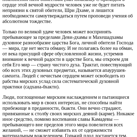
сердце этой вечной мудрости человек уже не будет питать
неприязни к святой обители, Шри Дхaме, и лишится
необходимости самоутверждаться путем проповеди учения об
абсолютном тождестве.
Только по великой удаче человек может воспринять
пребывающее за пределами Деви-дхамы и Махешадхамы
духовное разнообразие царства Бога, личной обители Господа
— мира, где нет места обману. И не полагаясь более на обман,
от века присущий сфере обусловленной жизни, устремив
внимание к вечной радости в царстве Бога, мы откроем для
себя Его мир — страну чистого духа. Трактат, повествующий
обо всех этих духовных предметах, называется апаурушея-
самхита. Людей с нечистым сердцем может освободить из
рабства мирских услад сила систематической духовной
практики (садхана-бхакти).
Люди, поглощенные мирским наслаждением и пытающиеся
использовать мир в своих интересах, не способны найти
прибежище в преданности, бхакти. Они вечно страдают,
привязанные к столбу своих мирских деяний (карме). Никакое
иное средство, помимо воспевания славы Камадевы —
пребывающего вне пределов этого мира повелителя всех
желаний, — не сможет избавить их от одержимости
материальным вожделением. Горький плод достанется тем,