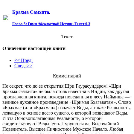
Брахма Самхита
.
Глава 5: Гимн Абсолютной Истине. Текст 0.3
Текст
О значении настоящей книги
<< Пред.
След. >>
Комментарий
Не секрет, что до ее открытия Шри Гаурасундаром, «Шри
Брахма-самхитa» не была столь известна в Индии, как другая
прославленная книга, некогда поведанная в лесу Наймиша —
великое духовное произведение «Шримад Бхaгаватам». Слово
«Брахма» (или «Брахман») означает Веды, а также Реальность,
лежащую в основе всего сущего, о которой возвещают Веды.
И эта Основополагающая Реальность, о которой
свидетельствуют Веды, есть Пурушоттама, Высочайший
Повелитель, Высшее Личностное Мужское Начало. Любая